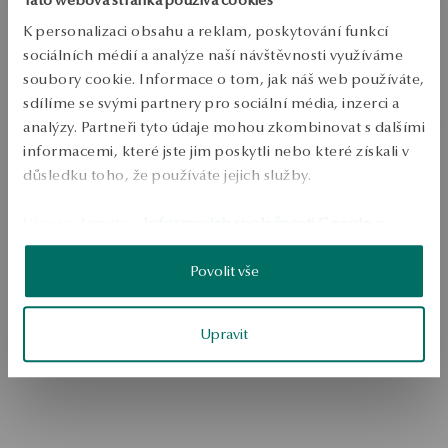
kritériím vyhledávání.
K personalizaci obsahu a reklam, poskytování funkcí
sociálních médií a analýze naší návštěvnosti využíváme
soubory cookie. Informace o tom, jak náš web používáte,
sdílíme se svými partnery pro sociální média, inzerci a
analýzy. Partneři tyto údaje mohou zkombinovat s dalšími
informacemi, které jste jim poskytli nebo které získali v
důsledku toho, že používáte jejich služby.
Více se dozvíte v
Informacích společnosti Google
o
Přejít na domovskou stránku
zpracování údajů.
Povolit vše
Upravit