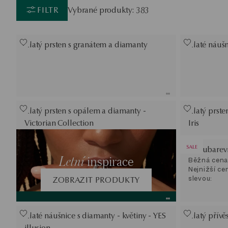
FILTR
Vybrané produkty: 383
Zlatý prsten s granátem a diamanty
Zlaté náuš
Zlatý prsten s opálem a diamanty -
Zlatý prste
Victorian Collection
Iris
SALE
Dvoubarevn
Letní
inspirace
Běžná cena
Nejnižší ce
slevou:
ZOBRAZIT PRODUKTY
Zlaté náušnice s diamanty - květiny - YES
Zlatý přívě
illusion