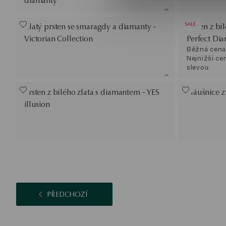
diamanty
SALE
Zlatý prsten se smaragdy a diamanty -
Prsten z bí
Victorian Collection
Perfect Di
Běžná cena
Nejnižší ce
slevou:
Prsten z bílého zlata s diamantem - YES
Náušnice z 
illusion
PŘEDCHOZÍ