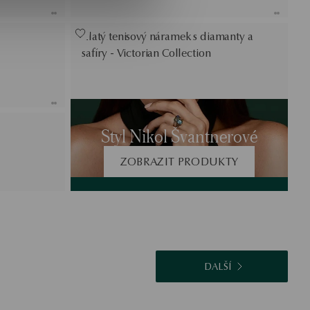
Zlatý tenisový náramek s diamanty a
safíry - Victorian Collection
Styl Nikol Švantnerové
ZOBRAZIT PRODUKTY
DALŠÍ