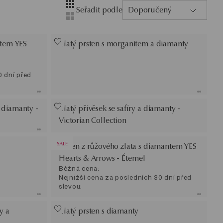
Layout
Zobrazení se čtyřmi sloupci
Seřadit podle
Doporučený
Zobrazení se dvěma sloupci
ntem YES
Zlatý prsten s morganitem a diamanty
0 dní před
 diamanty -
Zlatý přívěsek se safíry a diamanty -
Victorian Collection
SALE
Prsten z růžového zlata s diamantem YES
Hearts & Arrows - Éternel
Běžná cena:
Nejnižší cena za posledních 30 dní před
slevou:
y a
Zlatý prsten s diamanty