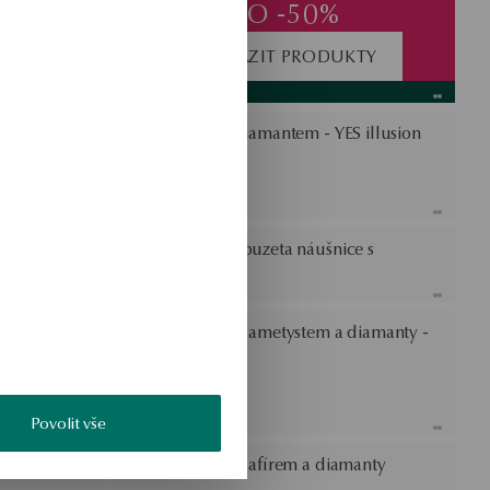
DO -50%
ZOBRAZIT PRODUKTY
ktoriánská
Zlatý prsten s diamantem - YES illusion
nty -
Zlaté zapínaní puzeta náušnice s
diamanty
S illusion
Zlatý přívěsek s ametystem a diamanty -
Vintage
Povolit vše
 diamanty
Zlatý prsten se safírem a diamanty