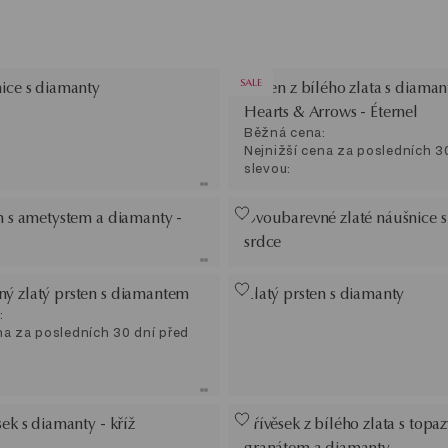
SALE
nice s diamanty
Prsten z bílého zlata s diama
Hearts & Arrows - Éternel
Běžná cena:
Nejnižší cena za posledních 3
slevou:
n s ametystem a diamanty -
Dvoubarevné zlaté náušnice s
srdce
ý zlatý prsten s diamantem
Zlatý prsten s diamanty
:
na za posledních 30 dní před
sek s diamanty - kříž
Přívěsek z bílého zlata s topaz
granátem a diamanty