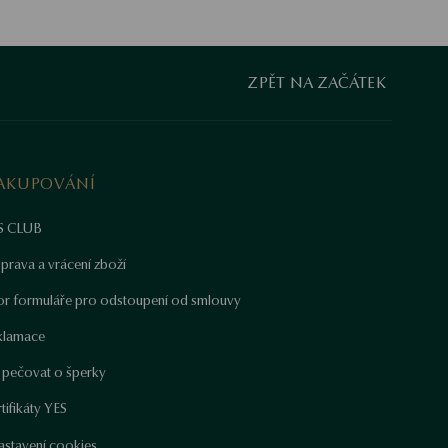
ZPĚT NA ZAČÁTEK
AKUPOVÁNÍ
S CLUB
prava a vrácení zboží
or formuláře pro odstoupení od smlouvy
klamace
k pečovat o šperky
tifikáty YES
astavení cookies