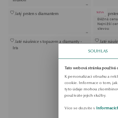
SLEVA
Zlatý prsten s diamantem
Zlatý prste
Běžná cena
Nejnižší ce
slevou:
Zlaté náušnice s topazem a diamanty -
Zlaté náuš
Iris
SOUHLAS
Tato webová stránka používá 
K personalizaci obsahu a rek
cookie. Informace o tom, jak 
tyto údaje mohou zkombinovat
používáte jejich služby.
Více se dozvíte v
Informacíc