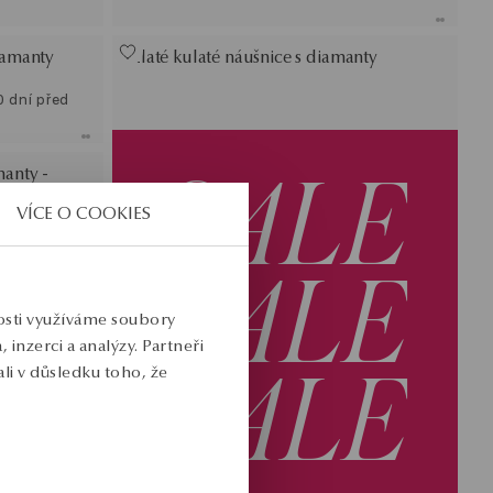
diamanty
Zlaté kulaté náušnice s diamanty
0 dní před
SALE
manty -
VÍCE O COOKIES
SALE
nosti využíváme soubory
inzerci a analýzy. Partneři
SALE
li v důsledku toho, že