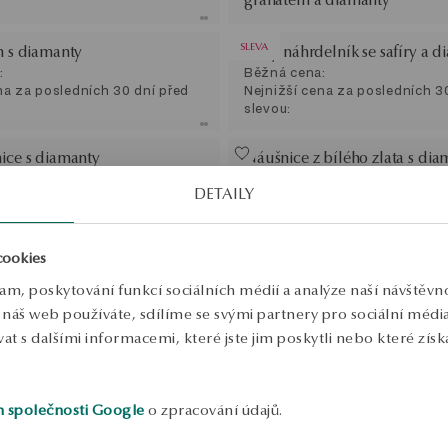
SLEVA
n s diamanty
Zlatý náhrdelník se safíry a 
:
Běžná cena:
na za posledních 30 dní před
Nejnižší cena za posledních 3
slevou:
nice s diamanty
Náušnice z bílého zlata s dia
Metropolitan
DETAILY
cookies
lam, poskytování funkcí sociálních médií a analýze naší návštěv
náš web používáte, sdílíme se svými partnery pro sociální média, 
 s dalšími informacemi, které jste jim poskytli nebo které získa
h společnosti Google
o zpracování údajů.