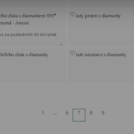
lého zlata s diamantem YES®
Zlatý prsten s diamanty
amond - Amore
:
na za posledních 30 dní před
bílého zlata s diamanty
Zlaté náušnice s diamanty
1
…
6
7
8
9