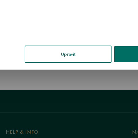
1
Upravit
HELP & INFO
N