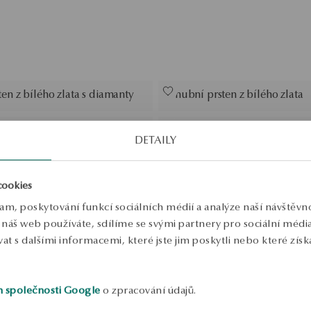
en z bílého zlata s diamanty
Snubní prsten z bílého zlata
en z bílého zlata - Éternel
Snubní prsten z bílého zlata -
DETAILY
en z bílého zlata - Forever
Snubní prsten z bílého zlata s
cookies
diamantem - Forever
lam, poskytování funkcí sociálních médií a analýze naší návštěv
náš web používáte, sdílíme se svými partnery pro sociální média, 
 s dalšími informacemi, které jste jim poskytli nebo které získa
en z bílého zlata
Snubní prsten z bílého zlata 
h společnosti Google
o zpracování údajů.
en z bílého zlata s diamanty
Snubní prsten z bílého zlata 