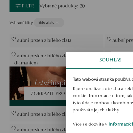
FILTR
Vybrané produkty: 20
Vybrané filtry
Bílé zlato
Snubní prsten z bílého zlata
Snubní prst
Snubní prsten z bílého zlata s
Snubní prst
SOUHLAS
diamantem
Snubní prst
Tato webová stránka používá 
Letní
inspirace
K personalizaci obsahu a rek
ZOBRAZIT PRODUKTY
cookie. Informace o tom, jak 
tyto údaje mohou zkombinovat
používáte jejich služby.
Snubní prsten z bílého zlata
Snubní prst
Více se dozvíte v
Informacíc
Snubní prsten z bílého zlata
Snubní prst