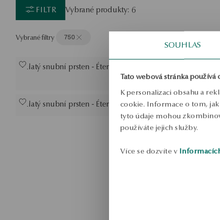
FILTR
Vybrané produkty: 6
Vybrané filtry
750
SOUHLAS
Zlatý snubní prsten - Éternel
Zlatý snubn
Tato webová stránka používá 
K personalizaci obsahu a rek
Zlatý snubní prsten - Éternel
Snubní prst
cookie. Informace o tom, jak 
tyto údaje mohou zkombinovat
používáte jejich služby.
Více se dozvíte v
Informacíc