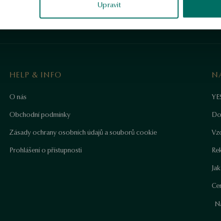
Upravit
HELP & INFO
N
O nás
YE
Obchodní podmínky
Do
Zásady ochrany osobních údajů a souborů cookie
Vz
Prohlášení o přístupnosti
Re
Ja
Cer
N