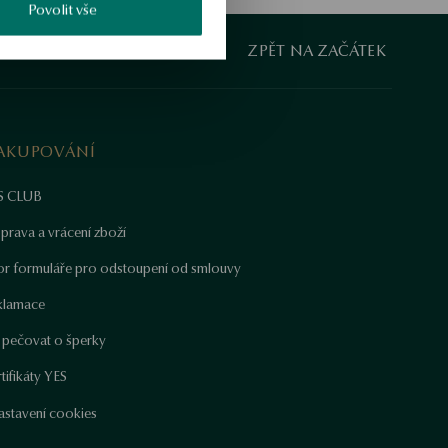
Povolit vše
ZPĚT NA ZAČÁTEK
AKUPOVÁNÍ
S CLUB
prava a vrácení zboží
or formuláře pro odstoupení od smlouvy
klamace
k pečovat o šperky
tifikáty YES
astavení cookies