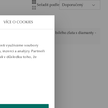
Layout
Zobrazení se čtyřmi sloupci
Seřadit podle
Doporučený
Zobrazení se dvěma sloupci
VÍCE O COOKIES
 Éternel
Snubní prsten z bílého zlata s diamanty -
Éternel
nosti využíváme soubory
inzerci a analýzy. Partneři
li v důsledku toho, že