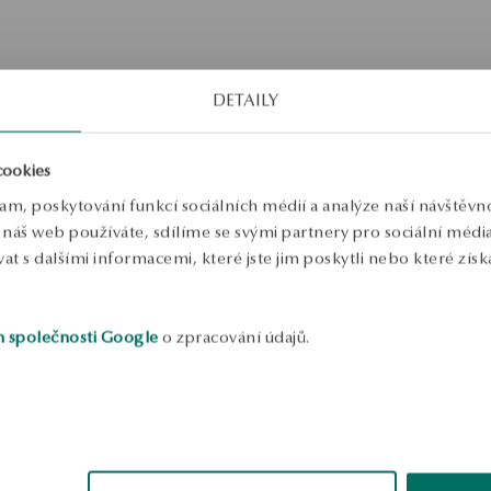
DETAILY
í prsten s diamanty - Éternel
Snubní prsten z bílého zlata -
cookies
lam, poskytování funkcí sociálních médií a analýze naší návštěv
en z bílého zlata - Éternel
náš web používáte, sdílíme se svými partnery pro sociální média, 
 s dalšími informacemi, které jste jim poskytli nebo které získa
h společnosti Google
o zpracování údajů.
1