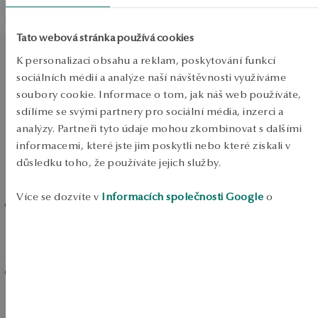
Zobrazit produkty
SALE
BESTSELLER
Tato webová stránka používá cookies
Zlaté náušnice - Twist
SALE
K personalizaci obsahu a reklam, poskytování funkcí
sociálních médií a analýze naší návštěvnosti využíváme
SALE
soubory cookie. Informace o tom, jak náš web používáte,
sdílíme se svými partnery pro sociální média, inzerci a
analýzy. Partneři tyto údaje mohou zkombinovat s dalšími
informacemi, které jste jim poskytli nebo které získali v
DO -50%
důsledku toho, že používáte jejich služby.
Zobrazit produkty
Více se dozvíte v
Informacích společnosti Google
o
zpracování údajů.
Stříbrné pozlacené
Stříbrné náušnice - Simple
náušnice - kruhy - Twist
Zlaté náušnice
Pozlacené stříbrné
náušnice - srdíčka -