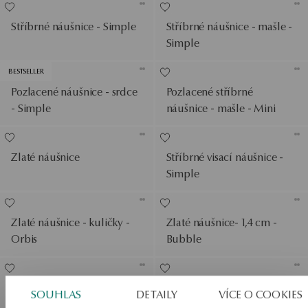
Stříbrné náušnice - Simple
Stříbrné náušnice - mašle -
Simple
BESTSELLER
Pozlacené náušnice - srdce
Pozlacené stříbrné
- Simple
náušnice - mašle - Mini
Zlaté náušnice
Stříbrné visací náušnice -
Simple
Zlaté náušnice - kuličky -
Zlaté náušnice- 1,4 cm -
Orbis
Bubble
Stříbrné pozlacené
Zlaté náušnice - 2,5 cm -
SOUHLAS
DETAILY
VÍCE O COOKIES
náušnice - mašle - Simple
kruhy - Simple