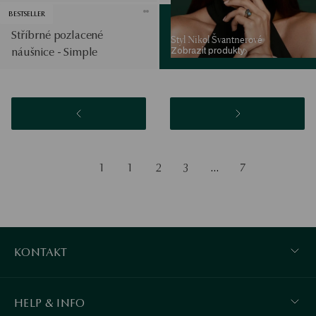
BESTSELLER
Stříbrné pozlacené
Styl Nikol Švantnerové
Zobrazit produkty
náušnice - Simple
1
1
2
3
…
7
KONTAKT
HELP & INFO