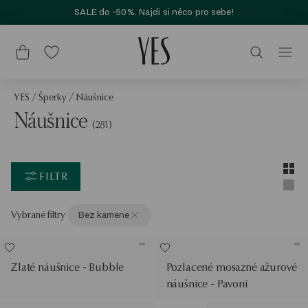
SALE do -50%. Najdi si něco pro sebe!
YES
/
Šperky
/
Náušnice
Náušnice
(281)
Layou
Zobra
FILTR
Zobra
Vybrané filtry
Bez kamene
Zlaté náušnice - Bubble
Pozlacené mosazné ažurové
náušnice - Pavoni