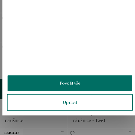
BeLoved
Stříbrné náušnice - Bubble
Pozlacené stříbrné
náušnice - srdce - Mini
Pozlacené stříbro - korálky
Stříbrné pozlacené
- Orbis
náušnice - kruhy - 2,2 cm -
Bubble
Zobrazit produkty
BESTSELLER
Povolit vše
Zlatý
detail
Zobrazit produkty
Stříbrné náušnice - Simple
Upravit
BESTSELLER
Pozlacené stříbrné
Stříbrné pozlacené
náušnice
náušnice - Twist
BESTSELLER