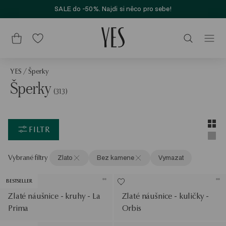
SALE do -50%. Najdi si něco pro sebe!
YES
/
Šperky
Šperky
(313)
Layou
Zobra
FILTR
Zobra
Vybrané filtry
Zlato
Bez kamene
Vymazat
BESTSELLER
Zlaté náušnice - kruhy - La
Zlaté náušnice - kuličky -
Prima
Orbis