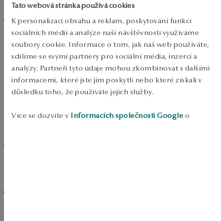
zlata - křížek
Tato webová stránka používá cookies
Zobrazit produkty
SALE
K personalizaci obsahu a reklam, poskytování funkcí
sociálních médií a analýze naší návštěvnosti využíváme
Zlatý přívěsek - písmeno P
SALE
soubory cookie. Informace o tom, jak náš web používáte,
sdílíme se svými partnery pro sociální média, inzerci a
SALE
analýzy. Partneři tyto údaje mohou zkombinovat s dalšími
informacemi, které jste jim poskytli nebo které získali v
důsledku toho, že používáte jejich služby.
DO -50%
Více se dozvíte v
Informacích společnosti Google
o
Zobrazit produkty
zpracování údajů.
BESTSELLER
Zlatý přívěsek - písmeno C
Zlaté náušnice - kruhy -
Simple
Zlatý přívěsek - medailon
Zlaté náušnice - kruhy