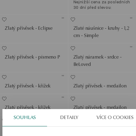
Nejnižší cena za posledních
30 dní před slevou:
Zlatý přívěsek - Eclipse
Zlaté náušnice - kruhy - 1,2
cm - Simple
Zlatý přívěsek - písmeno P
Zlatý náramek - srdce -
BeLoved
Zlatý přívěsek - křížek
Zlatý přívěsek - medailon
Zlatý přívěsek - křížek
Zlatý přívěsek - medailon
SOUHLAS
DETAILY
VÍCE O COOKIES
Přívěsek z dvoubarevného
Zlatý přívěsek - písmeno H