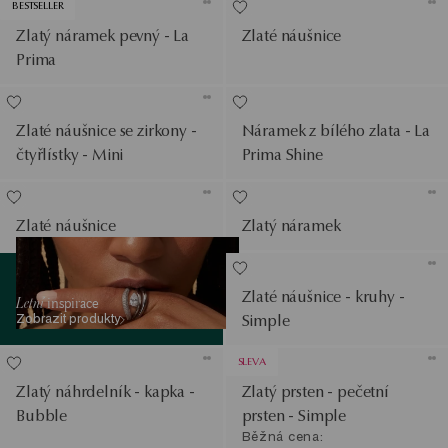
BESTSELLER
Zlatý náramek pevný - La
Zlaté náušnice
Prima
Zlaté náušnice se zirkony -
Náramek z bílého zlata - La
čtyřlístky - Mini
Prima Shine
Zlaté náušnice
Zlatý náramek
Zobrazit produkty
Zlaté náušnice - kruhy -
Letní
inspirace
Zobrazit produkty
Simple
SLEVA
Zlatý náhrdelník - kapka -
Zlatý prsten - pečetní
Bubble
prsten - Simple
Běžná cena: