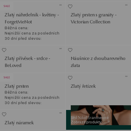
SALE
Zlatý náhrdelník - květiny -
Zlatý prsten s granáty -
ForgetMeNot
Victorian Collection
Běžná cena:
Nejnižší cena za posledních
30 dní před slevou:
Zlatý přívěsek - srdce -
Náušnice z dvoubarevného
BeLoved
zlata
SALE
Zlatý prsten
Zlatý řetízek
Běžná cena:
Nejnižší cena za posledních
30 dní před slevou:
Zobrazit produkty
Styl Nikol Švantnerové
Zobrazit produkty
Zlatý náramek