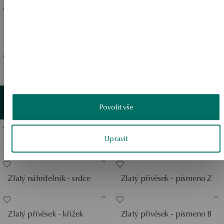
Zlatý náramek pevný -
Zlatý pevný náramek - La
Twist
Prima
Zlatý náhrdelník
Zlatý náhrdelník - La Prima
Zobrazit produkty
Zlatý
detail
Zobrazit produkty
Povolit vše
Zlatý náramek
Upravit
Zlatý náramek - srdce
Zlaté náušnice
Zlatý náhrdelník - srdce
Zlatý přívěsek - písmeno Z
Zlatý přívěsek - křížek
Zlatý přívěsek - písmeno B