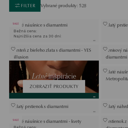
FILTER
Vybrané produkty: 528
SALE
Zlaté náušnice s diamantmi
Zlatý prsti
Bežná cena:
Najnižšia cena za 30 dní:
Prsteň z bieleho zlata s diamantmi - YES
Tenisový ná
illusion
diamantmi
Zlaté náušn
Letné
inšpirácie
Metropolit
ZOBRAZIŤ PRODUKTY
Zlatý prstienok s diamantmi
Zlatý náhr
SALE
Zlaté náušnice s diamantmi - kvety
Prstienok z
Bežná cena: