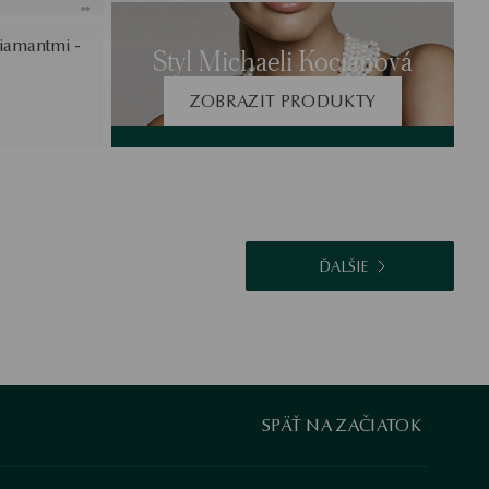
diamantmi -
Styl Michaeli Kocianová
ZOBRAZIT PRODUKTY
ĎALŠIE
SPÄŤ NA ZAČIATOK