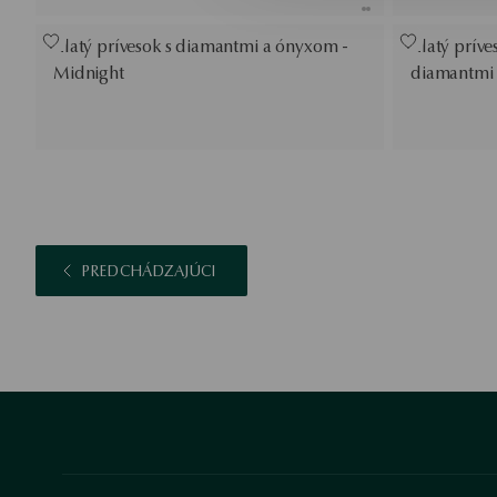
Zlatý prívesok s diamantmi a ónyxom -
Zlatý príve
Midnight
diamantmi 
PREDCHÁDZAJÚCI