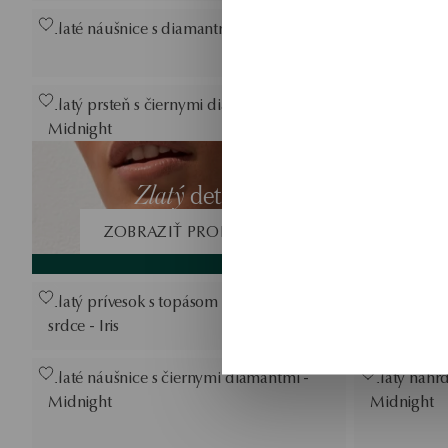
Zlaté náušnice s diamantmi
Zlaté náušn
Victorian C
Zlatý prsteň s čiernymi diamantmi -
Zlatý tenis
Midnight
diamantmi 
Zlatý přív
Zlatý
detail
diamantmi
ZOBRAZIŤ PRODUKTY
Zlatý prívesok s topásom a diamantmi -
Zlaté náušn
srdce - Iris
srdcia - Iris
Zlaté náušnice s čiernymi diamantmi -
Zlatý náhrd
Midnight
Midnight