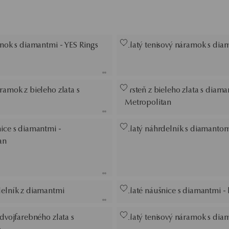
enok s diamantmi - YES Rings
Zlatý tenisový náramok s dia
ramok z bieleho zlata s
Prsteň z bieleho zlata s diama
Metropolitan
ice s diamantmi -
Zlatý náhrdelník s diamantom
an
delník z diamantmi
Zlaté náušnice s diamantmi -
 dvojfarebného zlata s
Zlatý tenisový náramok s dia