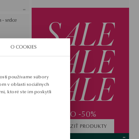
SALE
 - srdce
SALE
O COOKIES
SALE
nosti používame súbory
m v oblasti sociálnych
i, ktoré ste im poskytli
DO -50%
ZOBRAZIŤ PRODUKTY