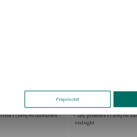
ice so zafírmi a diamantmi -
Zlatý prsteň s diamantmi a za
ollection
ový náramok s čiernymi
Zlatý prívesok s čiernymi dia
- Midnight
Midnight
ěsek so smaragdami a
Zlatý prsteň so smaragdmi a 
Victorian Collection
ice s topásmi a diamantmi -
Zlatý prstienok so zafírom a
Prispôsobiť
elník s čiernymi diamantmi -
Zlatý prstienok s čiernymi di
Midnight