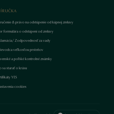
RÍRUČKA
ručenie & právo na odstúpenie od kúpnej zmluvy
or formulára o odstúpení od zmluvy
klamácia/ Zodpovednosť za vady
rievodca veľkosťou prsteňov
ovenské a poľské kontrolné známky
 sa starať o krásu
tifikáty YES
astavenia cookies