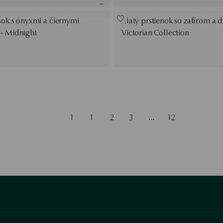
sok s ónyxmi a čiernymi
Zlatý prstienok so zafírom a 
- Midnight
Victorian Collection
1
1
2
3
…
12