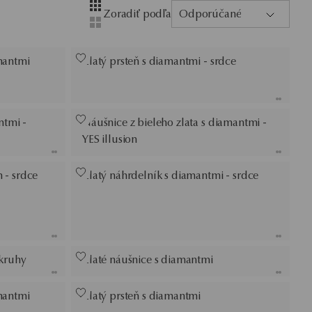
Layout
Zobrazenie so štyrmi stĺpcami
Zoradiť podľa
Odporúčané
Zobrazenie s dvoma stĺpcami
mantmi
Zlatý prsteň s diamantmi - srdce
ntmi -
Náušnice z bieleho zlata s diamantmi -
YES illusion
 - srdce
Zlatý náhrdelník s diamantmi - srdce
 kruhy
Zlaté náušnice s diamantmi
mantmi
Zlatý prsteň s diamantmi