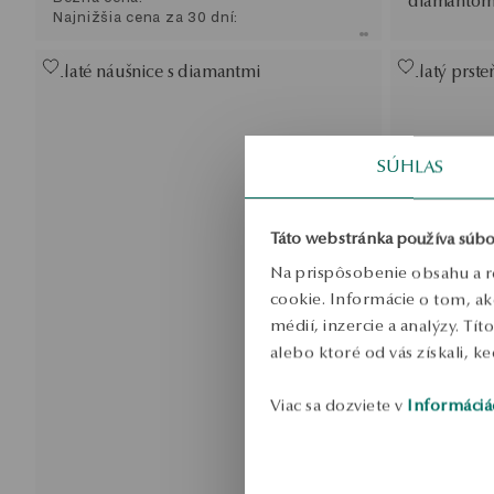
diamanto
Najnižšia cena za 30 dní:
Zlaté náušnice s diamantmi
Zlatý prst
SÚHLAS
Táto webstránka používa súbo
Na prispôsobenie obsahu a r
cookie. Informácie o tom, ak
médií, inzercie a analýzy. Tí
alebo ktoré od vás získali, ke
Viac sa dozviete v
Informáciá