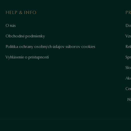
HELP & INFO
P
O nás
Do
Obchodné podmienky
Vz
Politika ochrany osobných údajov súborov cookies
Re
Vyhlásenie o prístupnosti
Sp
Sl
Ako
Cer
N