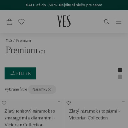
SALE až do -50 %. Nájdite si niečo pre seba!
YES
/
Premium
Premium
(21)
Layou
Zobra
FILTER
Zobra
Vybrané filtre
Náramky
Zlatý tenisový náramok so
Zlatý náramok s topásmi -
smaragdmi a diamantmi -
Victorian Collection
Victorian Collection