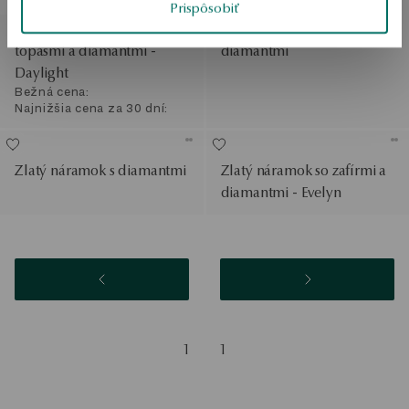
ZL'AVA
Prispôsobiť
Náramok z bieleho zlata s
Zlatý tenisový náramok s
topásmi a diamantmi -
diamantmi
Daylight
Bežná cena:
Najnižšia cena za 30 dní:
Zlatý náramok s diamantmi
Zlatý náramok so zafírmi a
diamantmi - Evelyn
1
1