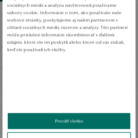
sociálnych médií a analýzu návštevnosti používame
SALE
súbory cookie. Informácie o tom, ako používate naše
Zlatý tenisový náramok s
Zlatý tenisový náramok s
webové stránky, poskytujeme aj našim partnerom v
tsavoritmi
čiernymi diamantmi -
oblasti sociálnych médií, inzercie a analýzy. Títo partneri
Bežná cena:
Midnight
môžu príslušné informácie skombinovať s ďalšími
Najnižšia cena za 30 dní:
údajmi, ktoré ste im poskytli alebo ktoré od vás získali,
keď ste používali ich služby.
Zlatý náramok
Zlatý náramok
Viac sa dozviete v
Informáciách spoločnosti Google
o
spracúvaní údajov.
Zlatý tenisový náramok s
Zlatý náramok
diamantmi
SALE
SALE
Náramok z bieleho zlata so
Náramok z bieleho zlata s
zafírmi a diamantmi
diamantmi
Povoliť všetko
Bežná cena:
Bežná cena:
Najnižšia cena za 30 dní:
Najnižšia cena za 30 dní: