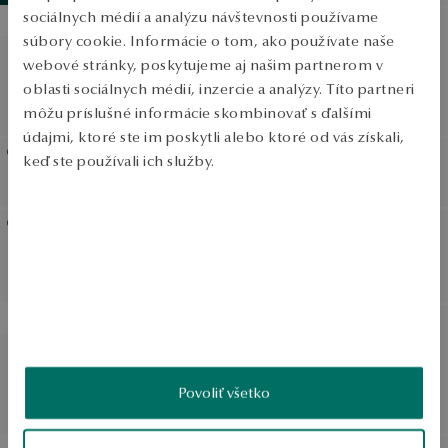
sociálnych médií a analýzu návštevnosti používame
SALE
súbory cookie. Informácie o tom, ako používate naše
Zlatý tenisový náramok s
Zlatý tenisový náramok s
webové stránky, poskytujeme aj našim partnerom v
tsavoritmi
čiernymi diamantmi -
oblasti sociálnych médií, inzercie a analýzy. Títo partneri
Bežná cena:
Midnight
môžu príslušné informácie skombinovať s ďalšími
Najnižšia cena za 30 dní:
údajmi, ktoré ste im poskytli alebo ktoré od vás získali,
keď ste používali ich služby.
Zlatý náramok
Zlatý náramok
Viac sa dozviete v
Informáciách spoločnosti Google
o
spracúvaní údajov.
Zlatý tenisový náramok s
Zlatý náramok
diamantmi
SALE
SALE
Náramok z bieleho zlata so
Náramok z bieleho zlata s
zafírmi a diamantmi
diamantmi
Povoliť všetko
Bežná cena:
Bežná cena:
Najnižšia cena za 30 dní:
Najnižšia cena za 30 dní: