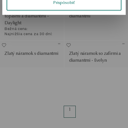
ZL'AVA
Prispôsobiť
Náramok z bieleho zlata s
Zlatý tenisový náramok s
topásmi a diamantmi -
diamantmi
Daylight
Bežná cena:
Najnižšia cena za 30 dní:
Zlatý náramok s diamantmi
Zlatý náramok so zafírmi a
diamantmi - Evelyn
1