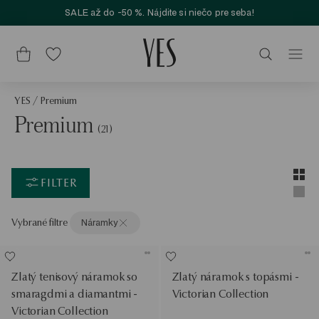
SALE až do -50 %. Nájdite si niečo pre seba!
YES
/
Premium
Premium
(21)
Layou
Zobra
FILTER
Zobra
Vybrané filtre
Náramky
Zlatý tenisový náramok so
Zlatý náramok s topásmi -
smaragdmi a diamantmi -
Victorian Collection
Victorian Collection