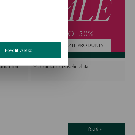
SALE
DO -50%
ZOBRAZIŤ PRODUKTY
Povoliť všetko
diamantmi
Obrúčka z ružového zlata
ĎALŠIE