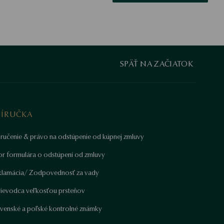
SPÄŤ NA ZAČIATOK
RÍRUČKA
ručenie & právo na odstúpenie od kúpnej zmluvy
or formulára o odstúpení od zmluvy
klamácia/ Zodpovednosť za vady
rievodca veľkosťou prsteňov
ovenské a poľské kontrolné známky