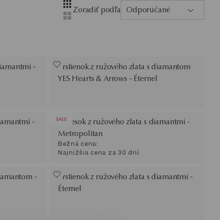
Layout
Zobrazenie so štyrmi stĺpcami
Zoradiť podľa
Odporúčané
Zobrazenie s dvoma stĺpcami
diamantmi -
Prstienok z ružového zlata s diamantom
YES Hearts & Arrows - Éternel
SALE
diamantmi -
Prívesok z ružového zlata s diamantmi -
Metropolitan
Bežná cena:
Najnižšia cena za 30 dní:
diamantom -
Prstienok z ružového zlata s diamantmi -
Éternel