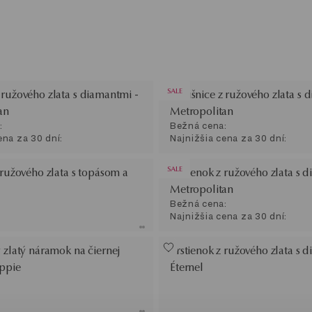
SALE
 ružového zlata s diamantmi -
Náušnice z ružového zlata s 
an
Metropolitan
:
Bežná cena:
ena za 30 dní:
Najnižšia cena za 30 dní:
SALE
 ružového zlata s topásom a
Prstienok z ružového zlata s 
Metropolitan
Bežná cena:
Najnižšia cena za 30 dní:
 zlatý náramok na čiernej
Prstienok z ružového zlata s 
ippie
Éternel