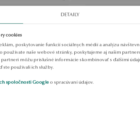
SALE
ružového zlata
Prstienok z ružového zlata s
DETAILY
YES Hearts & Arrows - Valenti
Bežná cena:
Najnižšia cena za 30 dní:
ry cookies
eklám, poskytovanie funkcií sociálnych médií a analýzu návštev
 ružového zlata s diamantmi -
Náhrdelník z ružového zlata s
o používate naše webové stránky, poskytujeme aj našim partnero
an
diamantom - Valentine
to partneri môžu príslušné informácie skombinovať s ďalšími údajm
ď ste používali ich služby.
ružového zlata s diamantmi -
Obrúčka z ružového zlata - Ét
ch spoločnosti Google
o spracúvaní údajov.