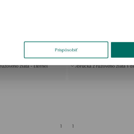
Prispôsobiť
užového zlata - Éternel
Obrúčka z ružového zlata s 
1
1