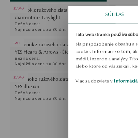
ZL'AVA
Prívesok z ružového zlata s topásom a
Retiazka z 
SÚHLAS
diamantmi - Daylight
Bežná cena:
Najnižšia cena za 30 dní:
Táto webstránka používa súbo
SALE
Na prispôsobenie obsahu a r
Prstienok z ružového zlata s diamantom
Prstienok z
cookie. Informácie o tom, ak
YES Hearts & Arrows - Éternel
Metropolit
Bežná cena:
médií, inzercie a analýzy. Tí
Najnižšia cena za 30 dní:
alebo ktoré od vás získali, ke
ZL'AVA
Prstienok z ružového zlata s diamantom -
Obrúčka z 
Viac sa dozviete v
Informáciá
YES illusion
Forever
Bežná cena:
Najnižšia cena za 30 dní: