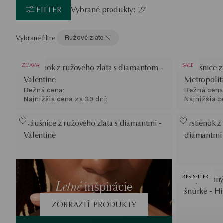
FILTER
Vybrané produkty: 27
Vybrané filtre
Ružové zlato
ZL'AVA
SALE
Prstienok z ružového zlata s diamantom -
Náušnice z
Valentine
Metropolit
Bežná cena:
Bežná cena
Najnižšia cena za 30 dní:
Najnižšia c
Náušnice z ružového zlata s diamantmi -
Prstienok z
Valentine
diamantmi
BESTSELLER
Trojfarebný
Letné
inšpirácie
šnúrke - H
ZOBRAZIŤ PRODUKTY