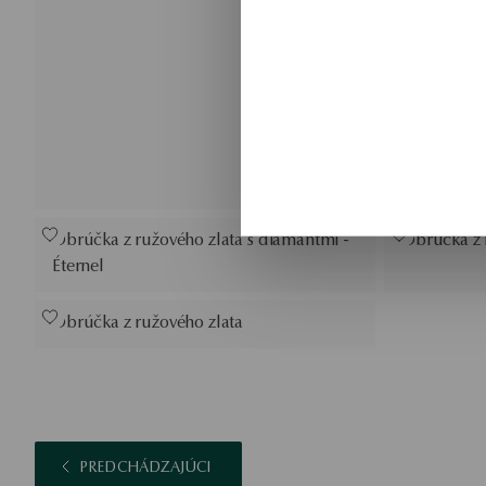
Obrúčka z ružového zlata s diamantmi -
Obrúčka z r
Éternel
Obrúčka z ružového zlata
PREDCHÁDZAJÚCI