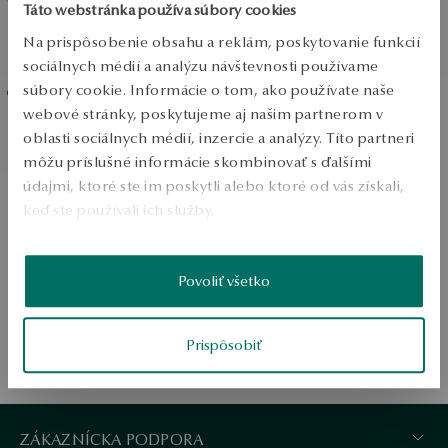
Táto webstránka používa súbory cookies
Obrúčka z ružového zlata s
Obrúčka z ružového zlata s
Na prispôsobenie obsahu a reklám, poskytovanie funkcií
diamantmi - Éternel
diamantmi - Forever
sociálnych médií a analýzu návštevnosti používame
súbory cookie. Informácie o tom, ako používate naše
webové stránky, poskytujeme aj našim partnerom v
Obrúčka z ružového zlata -
oblasti sociálnych médií, inzercie a analýzy. Títo partneri
Éternel
môžu príslušné informácie skombinovať s ďalšími
údajmi, ktoré ste im poskytli alebo ktoré od vás získali,
keď ste používali ich služby.
Viac sa dozviete v
Informáciách spoločnosti Google
o
Povoliť všetko
spracúvaní údajov.
1
Prispôsobiť
ZÁKAZNÍCKA PODPORA