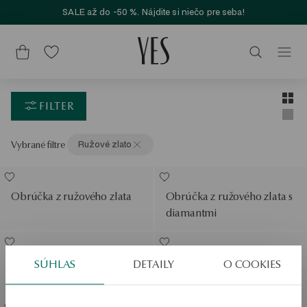
SALE až do -50 %. Nájdite si niečo pre seba!
Layou
Zobra
FILTER
Zobra
Vybrané filtre
Ružové zlato
Obrúčka z ružového zlata
Obrúčka z ružového zlata s
diamantmi
Obrúčka z ružového zlata
Obrúčka z ružového zlata -
SÚHLAS
DETAILY
O COOKIES
Éternel