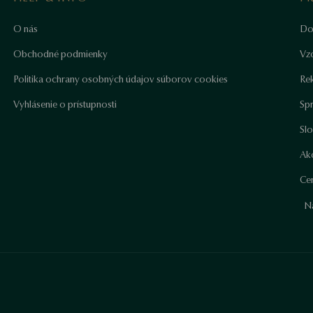
O nás
Do
Obchodné podmienky
Vz
Politika ochrany osobných údajov súborov cookies
Re
Vyhlásenie o prístupnosti
Sp
Sl
Ako
Cer
N