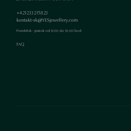
+421233215823
kontakt-sk@YESjewellery.com
Pondelok - piatok od 8:00 do 16:00 hod.
FAQ