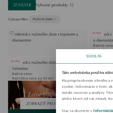
FILTER
Vybrané produkty: 12
Vybrané filtre
Ružové zlato
ZL'AVA
Prstienok z ružového zlata s topásom a
Prstienok z
diamantmi
a diamantm
Bežná cena
Najnižšia c
SÚHLAS
ZL'AVA
SALE
Prstienok z ružového zlata s diamantom -
Prstienok 
Valentine
YES Hearts 
Táto webstránka používa súbo
Bežná cena:
Bežná cena
Najnižšia cena za 30 dní:
Najnižšia c
Na prispôsobenie obsahu a r
cookie. Informácie o tom, ak
SALE
Prstienok z
Letné
médií, inzercie a analýzy. Tí
inšpirácie
Metropolit
alebo ktoré od vás získali, ke
Bežná cena
ZOBRAZIŤ PRODUKTY
Najnižšia c
Viac sa dozviete v
Informáciá