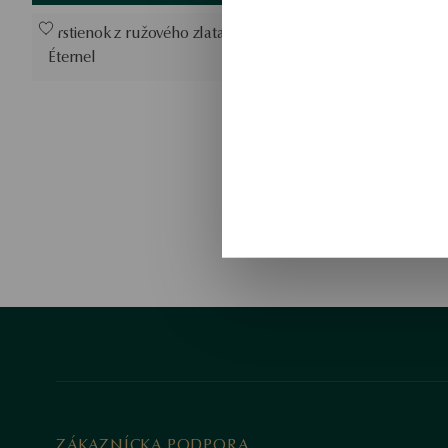
Prstienok z ružového zlata s diamantom -
Éternel
ZÁKAZNÍCKA PODPORA