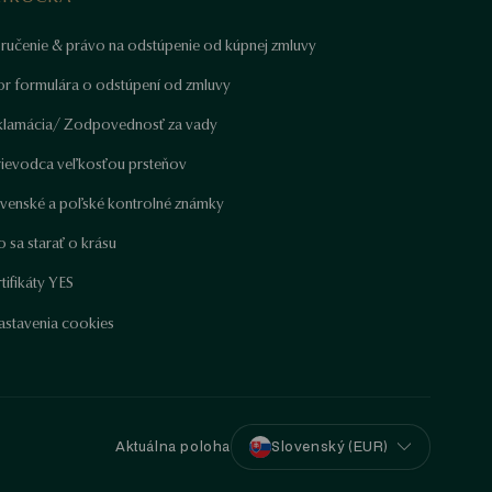
ručenie & právo na odstúpenie od kúpnej zmluvy
or formulára o odstúpení od zmluvy
klamácia/ Zodpovednosť za vady
rievodca veľkosťou prsteňov
ovenské a poľské kontrolné známky
 sa starať o krásu
tifikáty YES
astavenia cookies
Aktuálna poloha
Slovenský (EUR)