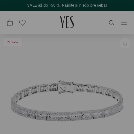
SALE až do -50 %. Nájdite si niečo pre seba!
ZL'AVA