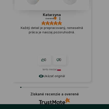
Katarzyna
overené
Každý detail je prepracovaný, remeselná
práca je naozaj pozoruhodná.
0
0
tento mesiac
Ukázať originál
Získané recenzie a overené