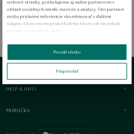
webové stránky, poskytujeme aj našim partnerom v
oblasti sociálnych médií, inzercie a analýzy. Títo partneri
môžu príslušné informácie skombinovať s ďalšími
údajmi, ktoré ste im poskytli alebo ktoré od vás získali,
keď ste používali ich služby.
1
Viac sa dozviete v
Informáciách spoločnosti Google
o
Povoliť všetko
spracúvaní údajov.
ZÁKAZNÍCKA PODPORA
Prispôsobiť
HELP & INFO
PRÍRUČKA