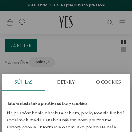
SALE až do -50 %. Nájdite si niečo pre seba!
Layou
Zobra
FILTER
Zobra
Vybrané filtre
Platina
SÚHLAS
DETAILY
O COOKIES
Platinová obrúčka - Éternel
Platinová obrúčka s
diamantmi - Éternel
Táto webstránka používa súbory cookies
Platinová obrúčka - Éternel
Na prispôsobenie obsahu a reklám, poskytovanie funkcií
sociálnych médií a analýzu návštevnosti používame
súbory cookie. Informácie o tom, ako používate naše