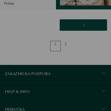
Zobrazit produkty
Prima
1
2
ZÁKAZNÍCKA PODPORA
HELP & INFO
PRÍRUČKA