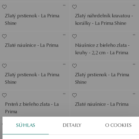
Zlatý prstienok - La Prima
Zlatý náhrdelník kravatou -
Shine
korálky - La Prima Shine
Zlaté náušnice - La Prima
Náušnice z bieleho zlata -
kruhy - 2,2 cm - La Prima
Zlatý prstienok - La Prima
Zlatý prstienok - La Prima
Shine
Shine
Prsteň z bieleho zlata - La
Zlaté náušnice - La Prima
Prima
SÚHLAS
DETAILY
O COOKIES
Zlatý trojitý prsteň - La
Zlatý prsteň - La Prima