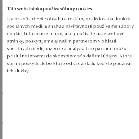
Prima Shine
Shine
Zobraziť produkty
Táto webstránka používa súbory cookies
SALE
Na prispôsobenie obsahu a reklám, poskytovanie funkcií
Zlaté náušnice - srdcia - La
sociálnych médií a analýzu návštevnosti používame súbory
SALE
Prima Shine
cookie. Informácie o tom, ako používate naše webové
stránky, poskytujeme aj našim partnerom v oblasti
SALE
sociálnych médií, inzercie a analýzy. Títo partneri môžu
príslušné informácie skombinovať s ďalšími údajmi, ktoré
ste im poskytli alebo ktoré od vás získali, keď ste používali
ich služby.
DO -50%
Zobraziť produkty
Viac sa dozviete v
Informáciách spoločnosti Google
o
spracúvaní údajov.
Náramok z bieleho zlata -
Zlatý prstienok - La Prima
La Prima Shine
Shine
Zlaté náušnice - kruhy
Zlatý prívesok - krížik - La