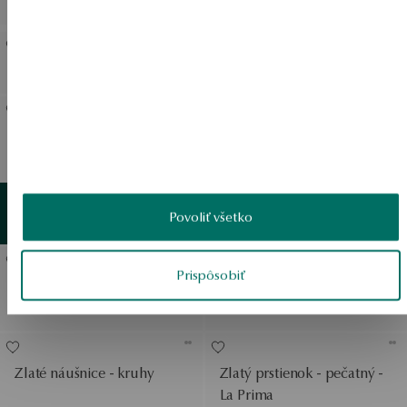
Prima Shine
Zlaté náušnice - La Prima
Zlaté náušnice - La Prima
Zlaté náušnice- slzy- La
Zlatý náramok
Prima Shine
Zobraziť produkty
Zlatý
detail
Povoliť všetko
Zobraziť produkty
Zlatý prsteň - La Prima
Prispôsobiť
Zlatý náramok - La Prima
Zlatý prstienok - pečatný -
Shine
La Prima
Zlaté náušnice - kruhy
Zlatý prstienok - pečatný -
La Prima