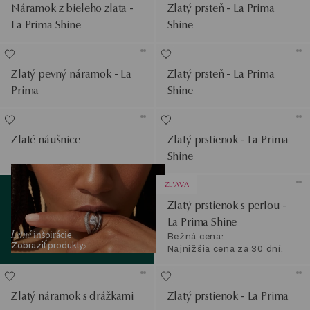
Náramok z bieleho zlata -
Zlatý prsteň - La Prima
La Prima Shine
Shine
Zlatý pevný náramok - La
Zlatý prsteň - La Prima
Prima
Shine
Zlaté náušnice
Zlatý prstienok - La Prima
Shine
Zobraziť produkty
ZL'AVA
Zlatý prstienok s perlou -
La Prima Shine
Letné
inšpirácie
Bežná cena:
Zobraziť produkty
Najnižšia cena za 30 dní:
Zlatý náramok s drážkami
Zlatý prstienok - La Prima