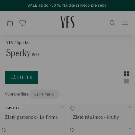
SALE až do -50 %. Nájdite si niečo pre seba!
YES
/
Sperky
Sperky
(53)
Layou
Zobra
FILTER
Zobra
Vybrané filtre
La Prima
BESTSELLER
Zlatý prstienok - La Prima
Zlaté náušnice - kruhy