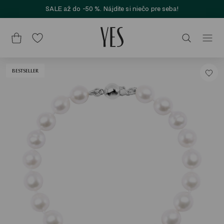
SALE až do -50 %. Nájdite si niečo pre seba!
BESTSELLER