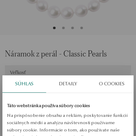
Náramok z perál - Classic Pearls
Veľkosť
Veľkosť
19
SÚHLAS
DETAILY
O COOKIES
Skontrolujte veľkosť
PRIDAŤ DO KOŠÍKA
Táto webstránka používa súbory cookies
Na prispôsobenie obsahu a reklám, poskytovanie funkcií
Overiť dostupnosť
sociálnych médií a analýzu návštevnosti používame
Zásielka:
1
pracovné dni
súbory cookie. Informácie o tom, ako používate naše