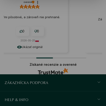
Externá recenzia
hnané.
Zákaznícke hodnotenie produktu:
Vynikajúce
0
0
2025-10-01
Získané recenzie a overené
ZÁKAZNÍCKA PODPORA
HELP & INFO