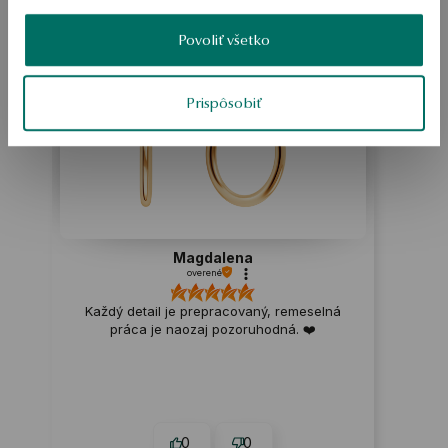
Možno by Vás zaujímali aj iné ohodnotené produkty
Povoliť všetko
Ako zhromažďujeme recenzie?
ukážka
Prispôsobiť
Magdalena
overené
Každý detail je prepracovaný, remeselná
práca je naozaj pozoruhodná. ❤️
0
0