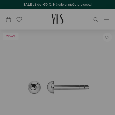
SALE až do -50 %. Nájdite si niečo pre seba!
ZL'AVA