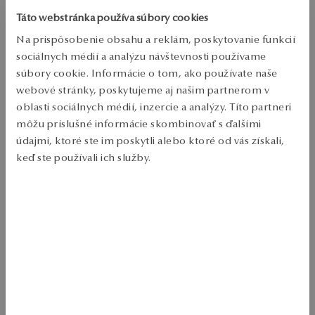
Zásielka:
približne 4
pracovné dni
Táto webstránka používa súbory cookies
Doprava zdarma od 70 EUR
Na prispôsobenie obsahu a reklám, poskytovanie funkcií
Bezplatné vrátenie tovaru do 30 dní
sociálnych médií a analýzu návštevnosti používame
PODROBNOSTI
súbory cookie. Informácie o tom, ako používate naše
webové stránky, poskytujeme aj našim partnerom v
Ruda: biele zlato 

oblasti sociálnych médií, inzercie a analýzy. Títo partneri
Test: 585 

môžu príslušné informácie skombinovať s ďalšími
údajmi, ktoré ste im poskytli alebo ktoré od vás získali,
Typ spony: tyč 

keď ste používali ich služby.
Priemerná hmotnosť: 0,22 g 

Viac sa dozviete v
Informáciách spoločnosti Google
o
SKU: KZ10374-BB000-000000-000
spracúvaní údajov.
BEZPEČNOSŤ
Produkt nemá žiadne recenzie