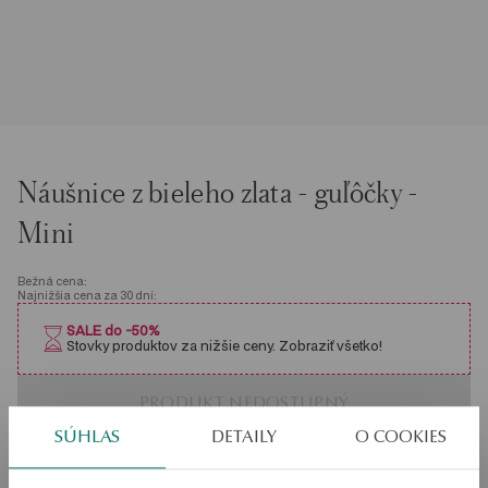
Náušnice z bieleho zlata - guľôčky -
Mini
Bežná cena:
Najnižšia cena za 30 dní:
SALE do -50%
Stovky produktov za nižšie ceny. Zobraziť všetko!
PRODUKT NEDOSTUPNÝ
SÚHLAS
DETAILY
O COOKIES
Overiť dostupnosť