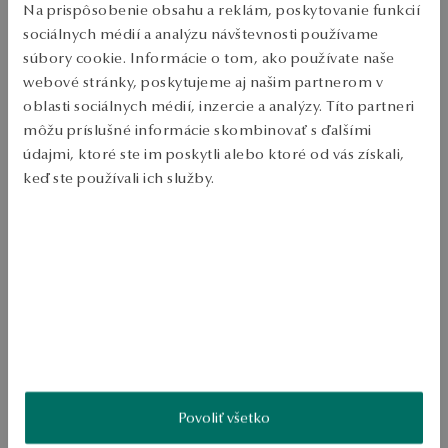
PODROBNOSTI
Na prispôsobenie obsahu a reklám, poskytovanie funkcií
sociálnych médií a analýzu návštevnosti používame
Typ výrobku: Náušnice 
súbory cookie. Informácie o tom, ako používate naše
webové stránky, poskytujeme aj našim partnerom v
Kov: pozlátené striebro 
oblasti sociálnych médií, inzercie a analýzy. Títo partneri
Punc: 925 
môžu príslušné informácie skombinovať s ďalšími
Typ spony: Spona 
údajmi, ktoré ste im poskytli alebo ktoré od vás získali,
keď ste používali ich služby.
Dekorácia: čierne a bezfarebné krby 
Štýl: Elegantný, výrazný, očarujúci 
Viac sa dozviete v
Informáciách spoločnosti Google
o
spracúvaní údajov.
Priemerná hmotnosť: 2,59 g 
Pozlátené náušnice zo striebra 925 s čiernymi a bezfarebnými 
zirkónmi. Expresívny dizajn v štýle mágie zaujme eleganciou šperkov. 
Zapínání na přezku poskytuje pohodlie pri nosení. 
SKU: GS53481-BZ000-CROCRW-000
Povoliť všetko
BEZPEČNOSŤ