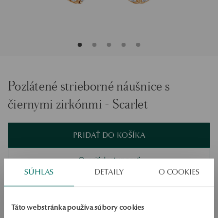
Pozlátené strieborné náušnice s
čiernymi zirkónmi - Scarlet
PRIDAŤ DO KOŠÍKA
Overiť dostupnosť
SÚHLAS
DETAILY
O COOKIES
Zásielka:
1
pracovné dni
Doprava zdarma od 70 EUR
Bezplatné vrátenie tovaru do 30 dní
Táto webstránka používa súbory cookies