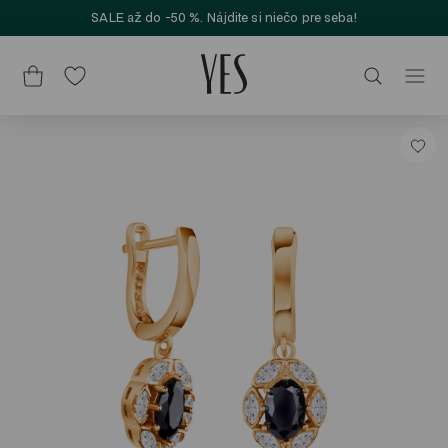
SALE až do -50 %. Nájdite si niečo pre seba!