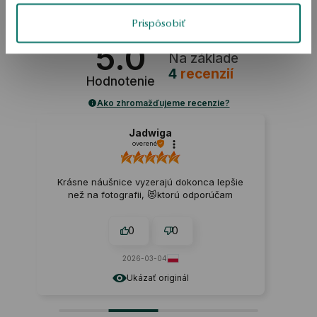
Prispôsobiť
5.0
Na základe
4
recenzií
Hodnotenie
Ako zhromažďujeme recenzie?
Jadwiga
overené
Krásne náušnice vyzerajú dokonca lepšie
než na fotografii, 😻ktorú odporúčam
0
0
2026-03-04
Ukázať originál