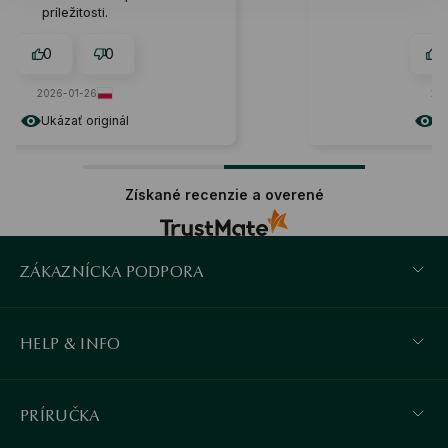
efekt!
0
0
2024-05-01
Ukázať originál
Získané recenzie a overené
ZÁKAZNÍCKA PODPORA
HELP & INFO
PRÍRUČKA