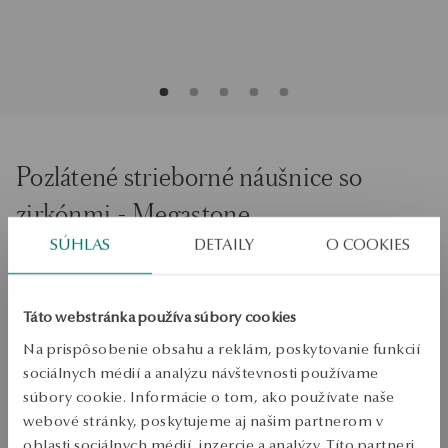
Pozlátené strieborné náušnice so
zirkónmi - Megastone
SÚHLAS
DETAILY
O COOKIES
PRIDAŤ DO KOŠÍKA
Táto webstránka používa súbory cookies
Overiť dostupnosť
Na prispôsobenie obsahu a reklám, poskytovanie funkcií
Zásielka:
1
pracovné dni
sociálnych médií a analýzu návštevnosti používame
Doprava zdarma od 70 EUR
súbory cookie. Informácie o tom, ako používate naše
Bezplatné vrátenie tovaru do 30 dní
webové stránky, poskytujeme aj našim partnerom v
oblasti sociálnych médií, inzercie a analýzy. Títo partneri