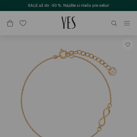
SALE až do -50 %. Nájdite si niečo pre seba!