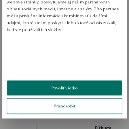
webové stránky, poskytujeme aj našim partnerom v
Zásielka:
2
pracovné dni
oblasti sociálnych médií, inzercie a analýzy. Títo partneri
Doprava zdarma od 70 EUR
môžu príslušné informácie skombinovať s ďalšími
Bezplatné vrátenie tovaru do 30 dní
údajmi, ktoré ste im poskytli alebo ktoré od vás získali,
keď ste používali ich služby.
PODROBNOSTI
Kruhový náramok z pozláteného striebra 0.925. Model zdobený 
Viac sa dozviete v
Informáciách spoločnosti Google
o
príveskami v tvare kruhu a nekonečna. Dĺžka 20 cm.
spracúvaní údajov.
SKU: BS43810-BZ020-000000-000
BEZPEČNOSŤ
Povoliť všetko
4.2
Na základe
4
recenzií
Prispôsobiť
Hodnotenie
Ako zhromažďujeme recenzie?
Elżbieta