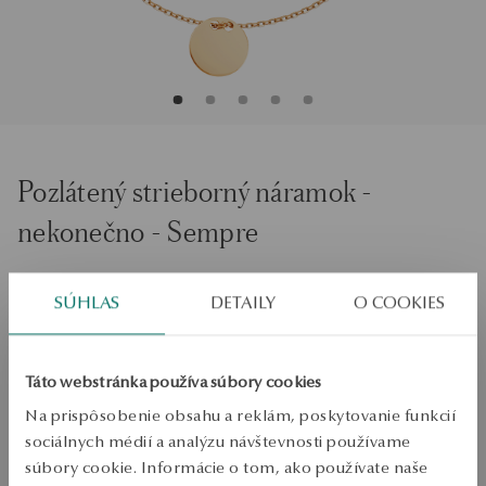
Pozlátený strieborný náramok -
nekonečno - Sempre
Veľkosť
Veľkosť
SÚHLAS
DETAILY
O COOKIES
20
Skontrolujte veľkosť
Táto webstránka používa súbory cookies
PRIDAŤ DO KOŠÍKA
Na prispôsobenie obsahu a reklám, poskytovanie funkcií
sociálnych médií a analýzu návštevnosti používame
Overiť dostupnosť
súbory cookie. Informácie o tom, ako používate naše