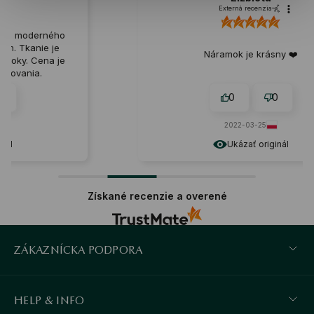
Externá recenzia
Náramok je krásny ❤️
0
0
2022-03-25
Ukázať originál
Získané recenzie a overené
ZÁKAZNÍCKA PODPORA
HELP & INFO