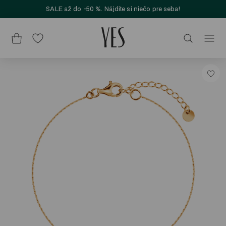
SALE až do -50 %. Nájdite si niečo pre seba!