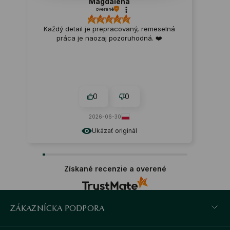
Magdalena
overené
Každý detail je prepracovaný, remeselná
práca je naozaj pozoruhodná. ❤️
0
0
2026-06-30
Ukázať originál
Získané recenzie a overené
ZÁKAZNÍCKA PODPORA