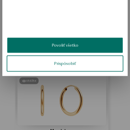
romantického vintage a boho štýlu. 
SKU: BS54694-BZ020-INN000-000
BEZPEČNOSŤ
Povoliť všetko
Produkt nemá žiadne recenzie
Možno by Vás zaujímali aj iné ohodnotené produkty
Prispôsobiť
Ako zhromažďujeme recenzie?
ukážka