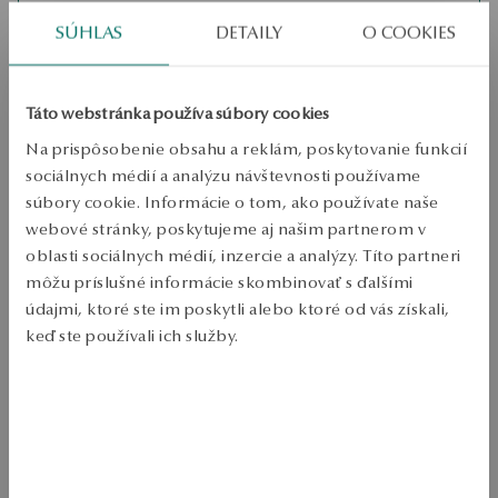
Zásielka:
1
pracovné dni
SÚHLAS
DETAILY
O COOKIES
Doprava zdarma od 70 EUR
Bezplatné vrátenie tovaru do 30 dní
Táto webstránka používa súbory cookies
PODROBNOSTI
Na prispôsobenie obsahu a reklám, poskytovanie funkcií
Typ prúdu: prúd 
sociálnych médií a analýzu návštevnosti používame
Kov: pozlátené striebro 
súbory cookie. Informácie o tom, ako používate naše
webové stránky, poskytujeme aj našim partnerom v
Balenie: 925 
oblasti sociálnych médií, inzercie a analýzy. Títo partneri
DĹŽka: 20 cm 
môžu príslušné informácie skombinovať s ďalšími
údajmi, ktoré ste im poskytli alebo ktoré od vás získali,
Ozdoba: modrá senovka grécka 
keď ste používali ich služby.
Vzťah: boho, romantický vintage 
Viac sa dozviete v
Informáciách spoločnosti Google
o
Celková hmotnosť: 3.19 g 
spracúvaní údajov.
Pozlátený strieborný náramok 925 s poludňajšími modrými 
kamienkovými prvkami. Jemná forma a jemné ozdoby zapadajú do 