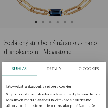
Pozlátený strieborný náramok s nano
drahokamom - Megastone
Veľkosť
Veľkosť
SÚHLAS
DETAILY
O COOKIES
21
Skontrolujte veľkosť
Táto webstránka používa súbory cookies
PRIDAŤ DO KOŠÍKA
Na prispôsobenie obsahu a reklám, poskytovanie funkcií
sociálnych médií a analýzu návštevnosti používame
Overiť dostupnosť
súbory cookie. Informácie o tom, ako používate naše