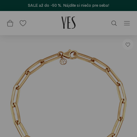
SALE až do -50 %. Nájdite si niečo pre seba!