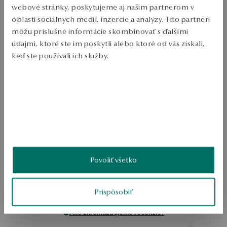
webové stránky, poskytujeme aj našim partnerom v
Zásielka:
1
pracovné dni
oblasti sociálnych médií, inzercie a analýzy. Títo partneri
Doprava zdarma od 70 EUR
môžu príslušné informácie skombinovať s ďalšími
Bezplatné vrátenie tovaru do 30 dní
údajmi, ktoré ste im poskytli alebo ktoré od vás získali,
PODROBNOSTI
keď ste používali ich služby.
Ruda: strieborná, pozlátená Vzorka: 925 Šírka: 21 cm Ozdoba: 
Viac sa dozviete v
Informáciách spoločnosti Google
o
námornícka modrá nano kameň Objem hmotnosti: nad 5g Dizajnér: 
Magda Dąbrowska 
spracúvaní údajov.
SKU: BS52485-BZ021-NAG000-000
BEZPEČNOSŤ
Povoliť všetko
5.0
Na základe
2
recenzií
Prispôsobiť
Hodnotenie
Ako zhromažďujeme recenzie?