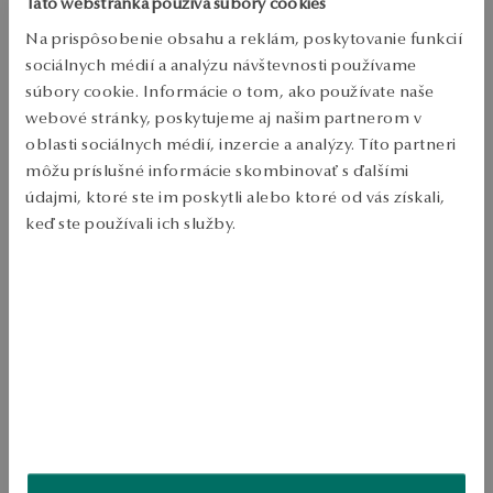
Táto webstránka používa súbory cookies
Zásielka:
1
pracovné dni
Na prispôsobenie obsahu a reklám, poskytovanie funkcií
Doprava zdarma od 70 EUR
sociálnych médií a analýzu návštevnosti používame
Bezplatné vrátenie tovaru do 30 dní
súbory cookie. Informácie o tom, ako používate naše
PODROBNOSTI
webové stránky, poskytujeme aj našim partnerom v
oblasti sociálnych médií, inzercie a analýzy. Títo partneri
Typ šperků: Prsteň 
môžu príslušné informácie skombinovať s ďalšími
údajmi, ktoré ste im poskytli alebo ktoré od vás získali,
Kov: pozlátené striebro 
keď ste používali ich služby.
Punc: 925 
Výzdoba: hnědý zirkon 
Viac sa dozviete v
Informáciách spoločnosti Google
o
spracúvaní údajov.
Štýl: Klasický, elegantný, romantický, vintage 
Priemerná hmotnosť: 1,5 g 
Prsteň z pozláteného striebra 925 zdobený bronzovými zirkónmi. 
Klasická forma s nádychom vintage vyžaruje elegantný a romantický 
charakter. Štýlový model pre milovníkov nadčasových šperkov. 
SKU: PS54669-BZ000-CRB000-000