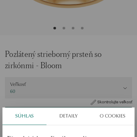
Pozlátený strieborný prsteň so
zirkónmi - Bloom
Veľkosť
Veľkosť
60
Skontrolujte veľkosť
PRIDAŤ DO KOŠÍKA
SÚHLAS
DETAILY
O COOKIES
Overiť dostupnosť