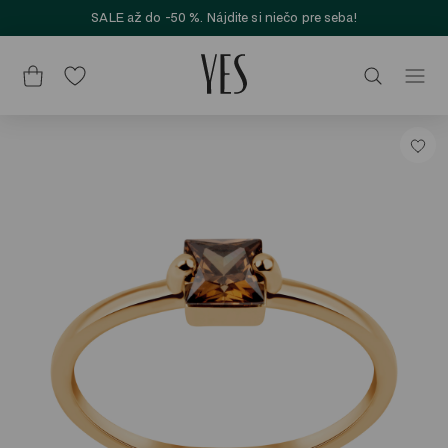
SALE až do -50 %. Nájdite si niečo pre seba!