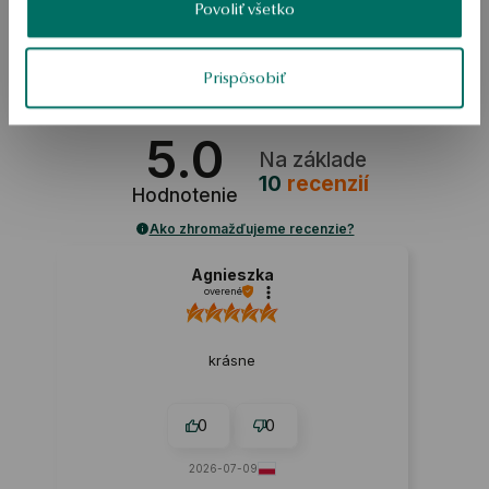
Povoliť všetko
BEZPEČNOSŤ
Prispôsobiť
5.0
Na základe
10
recenzií
Hodnotenie
Ako zhromažďujeme recenzie?
Agnieszka
overené
krásne
0
0
2026-07-09