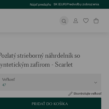
SK (EUR)
Predvoľby zobrazenia
Nájsť predajňu
Odoslať
Pozlatý strieborný náhrdelník so
syntetickým zafírom - Scarlet
eľkosť
Veľkosť
47
Skontrolujte veľkosť
PRIDAŤ DO KOŠÍKA