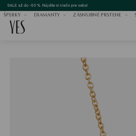
SALE až do -50 %. Nájdite si niečo pre seba!
ŠPERKY
DIAMANTY
ZÁSNUBNÉ PRSTENE