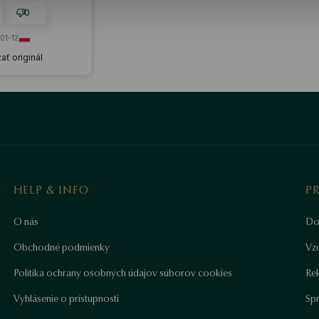
0
01-12
ať originál
HELP & INFO
P
O nás
Do
Obchodné podmienky
Vz
Politika ochrany osobných údajov súborov cookies
Re
Vyhlásenie o prístupnosti
Sp