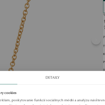
T
K
P
D
DETAILY
O
P
ry cookies
eklám, poskytovanie funkcií sociálnych médií a analýzu návštev
N