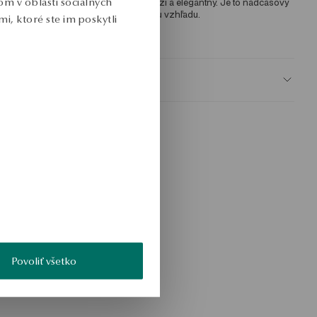
m v oblasti sociálnych
lasickom štýle. Centrálny kámen je svieži a elegantný. Je to nadčasový 
oplnok, ktorý dodá eleganciu každému vzhľadu. 
i, ktoré ste im poskytli
KU: NS54827-BZ047-XSW000-000
BEZPEČNOSŤ
Povoliť všetko