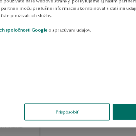
o používate naše webové stránky, poskytujeme aj našim partnero
k
d
to partneri môžu príslušné informácie skombinovať s ďalšími údajm
S
ď ste používali ich služby.
ch spoločnosti Google
o spracúvaní údajov.
ofia
rené
Prispôsobiť
né, každá časť je
o zdokonalená.