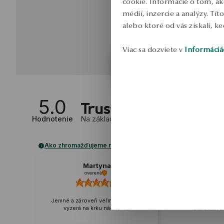
cookie. Informácie o tom, ak
médií, inzercie a analýzy. Tí
alebo ktoré od vás získali, ke
Viac sa dozviete v
Informáciá
5.0
Hodnotenie
Na základe
2
recenzií
Ako zhromažďujeme recenzie?
Martyna
Z
overené
ove
Jemné a zároveň veľmi pôsobivé,
Krásne vyrobe
vyzerá na krku nádherne.
starostliv