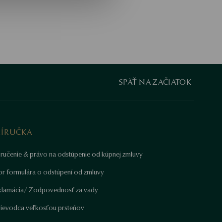
SPÄŤ NA ZAČIATOK
RÍRUČKA
ručenie & právo na odstúpenie od kúpnej zmluvy
or formulára o odstúpení od zmluvy
klamácia/ Zodpovednosť za vady
rievodca veľkosťou prsteňov