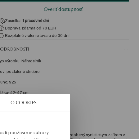
Overiť dostupnosť
Zásielka:
1
pracovné dni
Doprava zdarma od 70 EUR
Bezplatné vrátenie tovaru do 30 dní
PODROBNOSTI
yp výrobku: Náhrdelník 
ov: pozlátené striebro 
unc: 925 
ĺžka: 42-47 cm 
O COOKIES
zdoba: Syntetický zafír 
riemerná hmotnosť: 2,08 g 
nosti používame súbory
áhrdelník z pozláteného striebra 925 zdobený syntetickým zafírom v 