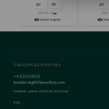
0
0
0
2026-05-07
2026-
Ukázať originál
Ukáz
ZÁKAZNÍCKA PODPORA
+421233215823
kontakt-sk@YESjewellery.com
Pondelok - piatok od 8:00 do 16:00 hod.
FAQ