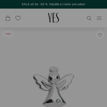
SALE až do -50 %. Nájdite si niečo pre seba!
SALE