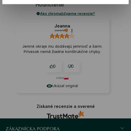
1
recenzií
Hodnotenie
Ako zhromažďujeme recenzie?
Joanna
overené
Jemné okraje mu dodávajú jemnosť a šarm.
Prívesok nemá žiadne konštrukčné chyby.
0
0
včera
Ukázať originál
Získané recenzie a overené
ZÁKAZNÍCKA PODPORA