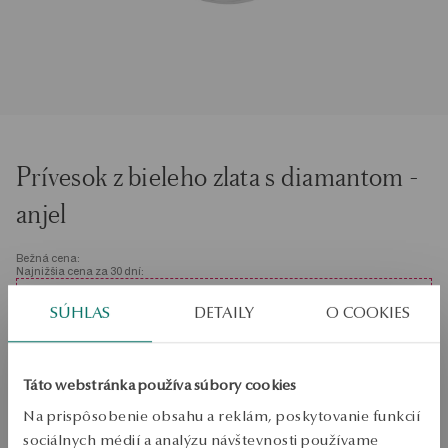
Prívesok z bieleho zlata s diamantom -
anjel
Bežná cena:
Najnižšia cena za 30 dní:
SALE do -50%
SÚHLAS
DETAILY
O COOKIES
Stovky produktov za nižšie ceny. Zobraziť všetko!
Nie je k dispozícii online
Táto webstránka používa súbory cookies
0.01ct
Na prispôsobenie obsahu a reklám, poskytovanie funkcií
Skontrolujte veľkosť
sociálnych médií a analýzu návštevnosti používame