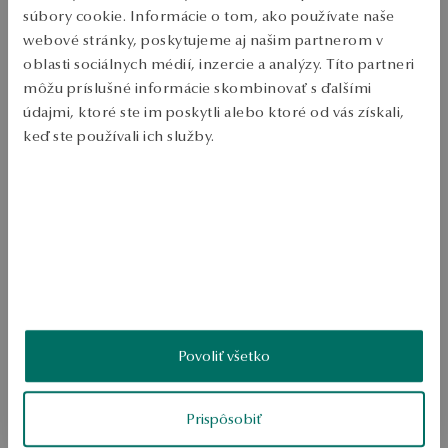
súbory cookie. Informácie o tom, ako používate naše
PRIDAŤ DO KOŠÍKA
webové stránky, poskytujeme aj našim partnerom v
oblasti sociálnych médií, inzercie a analýzy. Títo partneri
Overiť dostupnosť
môžu príslušné informácie skombinovať s ďalšími
Zásielka:
1
pracovné dni
údajmi, ktoré ste im poskytli alebo ktoré od vás získali,
Doprava zdarma od 70 EUR
keď ste používali ich služby.
Bezplatné vrátenie tovaru do 30 dní
Viac sa dozviete v
Informáciách spoločnosti Google
o
PODROBNOSTI
spracúvaní údajov.
Ruda: biele zlato Hodnotenie: 585 Ozdoba: diamant - 1 ks. hmotnosť․ 
0.01 ct. Priemerná hmotnosť: 0.6 g.   
SKU: ZZ14369-BB000-DIW000-F01
BEZPEČNOSŤ
Povoliť všetko
4.0
Prispôsobiť
Na základe