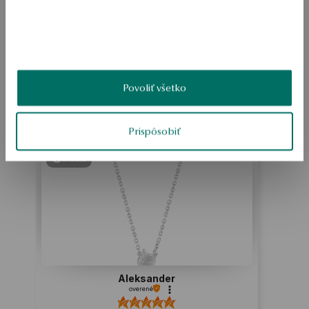
BEZPEČNOSŤ
Povoliť všetko
Produkt nemá žiadne recenzie
Možno by Vás zaujímali aj iné ohodnotené produkty
Ako zhromažďujeme recenzie?
Prispôsobiť
ukážka
Aleksander
overené