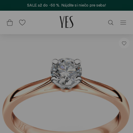
SALE až do -50 %. Nájdite si niečo pre seba!