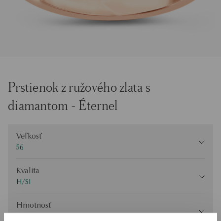
Prstienok z ružového zlata s
diamantom - Éternel
Veľkosť
Veľkosť
56
Kvalita
Kvalita
H/SI
Hmotnosť
Hmotnosť
0.25ct