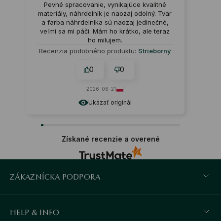
Pevné spracovanie, vynikajúce kvalitné
materiály, náhrdelník je naozaj odolný. Tvar
a farba náhrdelníka sú naozaj jedinečné,
veľmi sa mi páči. Mám ho krátko, ale teraz
ho milujem.
Recenzia podobného produktu:
Strieborný
náhrdelník - mačka - Mini
0
0
2026-06-21
Ukázať originál
Získané recenzie a overené
ZÁKAZNÍCKA PODPORA
HELP & INFO