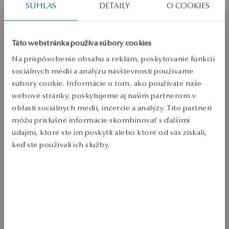
SÚHLAS
DETAILY
O COOKIES
Skontrolujte veľkosť
PRIDAŤ DO KOŠÍKA
Táto webstránka používa súbory cookies
Na prispôsobenie obsahu a reklám, poskytovanie funkcií
Overiť dostupnosť
sociálnych médií a analýzu návštevnosti používame
Zásielka:
2
pracovné dni
súbory cookie. Informácie o tom, ako používate naše
Doprava zdarma od 70 EUR
webové stránky, poskytujeme aj našim partnerom v
Bezplatné vrátenie tovaru do 30 dní
oblasti sociálnych médií, inzercie a analýzy. Títo partneri
môžu príslušné informácie skombinovať s ďalšími
PODROBNOSTI
údajmi, ktoré ste im poskytli alebo ktoré od vás získali,
keď ste používali ich služby.
Súčasná forma klasického inšpirovaného prsteňa Éternel navštevuje 
každý zástav kúzlo zásnuby. Tento moderný dizajn tiež dokonale 
vyhovuje výrazným dizajnom výroby a výstavbe. A to tak, aby 
Viac sa dozviete v
Informáciách spoločnosti Google
o
harmonicky ladilo je snubným prsteňom Éternel. Prsteň je vyrobený z 
0.585 zlatých a zdobený diamant s hmotnosťou 0.33 ct, čistotou SI2 a 
spracúvaní údajov.
farbou H. Prsteň je certifikovaný Medzinárodným výkonom 
gemmológie IGI. Kvalita drahých kameňov potvrdená certifikátom 
právosti YES.Projekt: Mateusz Madelski
SKU: PZ03595-RB000-DIW000-D25