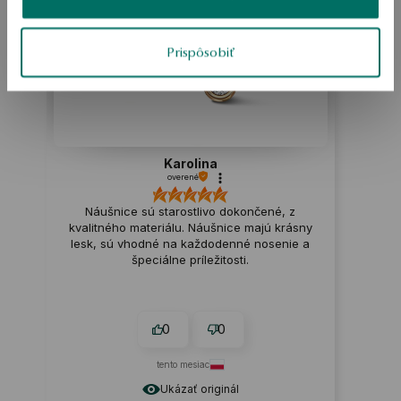
ukážka
Prispôsobiť
Karolina
overené
Náušnice sú starostlivo dokončené, z
kvalitného materiálu. Náušnice majú krásny
lesk, sú vhodné na každodenné nosenie a
špeciálne príležitosti.
0
0
tento mesiac
Ukázať originál