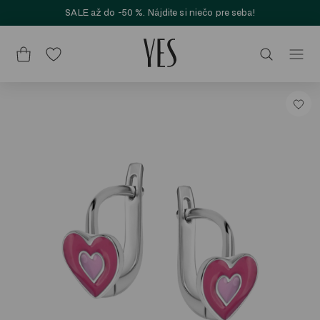
SALE až do -50 %. Nájdite si niečo pre seba!