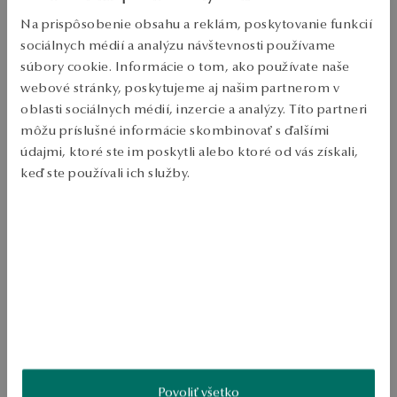
PODROBNOSTI
Na prispôsobenie obsahu a reklám, poskytovanie funkcií
Ruda: strieborná 

sociálnych médií a analýzu návštevnosti používame
súbory cookie. Informácie o tom, ako používate naše
Vzorka: 925 

webové stránky, poskytujeme aj našim partnerom v
Typ spony: Bižel 

oblasti sociálnych médií, inzercie a analýzy. Títo partneri
môžu príslušné informácie skombinovať s ďalšími
Ozdoba: ružový smalt 

údajmi, ktoré ste im poskytli alebo ktoré od vás získali,
keď ste používali ich služby.
SKU: GS50297-BB000-EMIEMI-000
Viac sa dozviete v
Informáciách spoločnosti Google
o
spracúvaní údajov.
BEZPEČNOSŤ
Produkt nemá žiadne recenzie
Možno by Vás zaujímali aj iné ohodnotené produkty
Ako zhromažďujeme recenzie?
Povoliť všetko