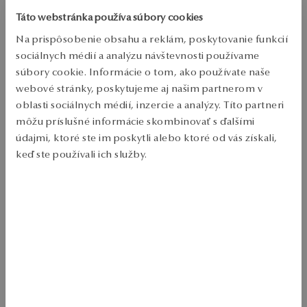
Overiť dostupnosť
Táto webstránka používa súbory cookies
Zásielka:
1
pracovné dni
Na prispôsobenie obsahu a reklám, poskytovanie funkcií
Doprava zdarma od 70 EUR
sociálnych médií a analýzu návštevnosti používame
Bezplatné vrátenie tovaru do 30 dní
súbory cookie. Informácie o tom, ako používate naše
webové stránky, poskytujeme aj našim partnerom v
PODROBNOSTI
oblasti sociálnych médií, inzercie a analýzy. Títo partneri
môžu príslušné informácie skombinovať s ďalšími
Typ výrobku: Náhrdelník 
údajmi, ktoré ste im poskytli alebo ktoré od vás získali,
Kov: Stříbrná 
keď ste používali ich služby.
Punc: 925 
Viac sa dozviete v
Informáciách spoločnosti Google
o
Dĺžka: 47 cm 
spracúvaní údajov.
Dekorácia: modré a bezfarebné krby, modré spinely a tmavo modré 
nano kamene 
Priemerná hmotnosť: 5.18 g 
Náhrdelník zo striebra 925 zdobený kompozíciou modrých a 