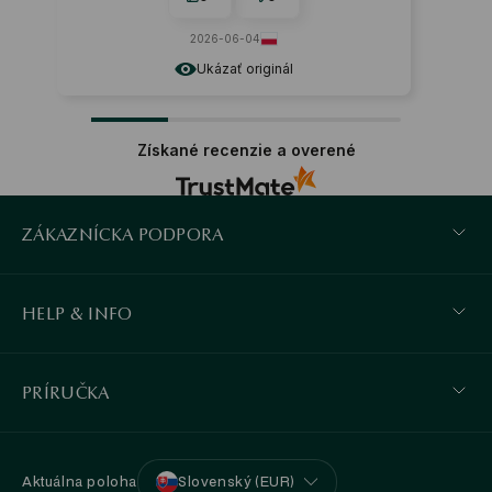
2026-06-04
2025
Ukázať originál
Uká
Získané recenzie a overené
ZÁKAZNÍCKA PODPORA
HELP & INFO
PRÍRUČKA
Aktuálna poloha
Slovenský (EUR)