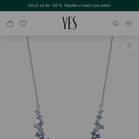
SALE až do -50 %. Nájdite si niečo pre seba!