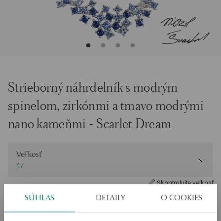
Strieborný náhrdelník s modrým
spinelom, zirkónmi a tmavo modrými
nano kameňmi - Scarlet Dream
Veľkosť
Veľkosť
47
Skontrolujte veľkosť
SÚHLAS
DETAILY
O COOKIES
PRIDAŤ DO KOŠÍKA