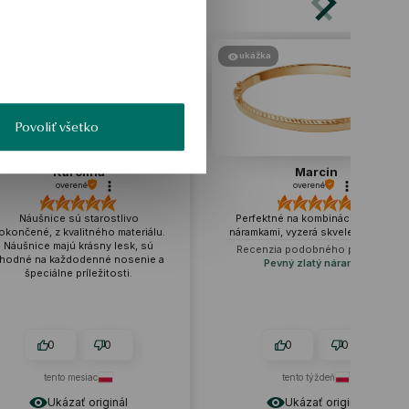
ukážka
ukážka
Povoliť všetko
Marcin
Iwona
overené
overené
Perfektné na kombináciu s inými
❤️Krásny vzhľad, dokonale lad
náramkami, vyzerá skvele v sadách.
ostatnými šperkami.
Recenzia podobného produktu:
Recenzia podobného produk
Pevný zlatý náramok
Strieborný náhrdelník - Cha
0
0
0
0
tento týždeň
2026-06-26
Ukázať originál
Ukázať originál