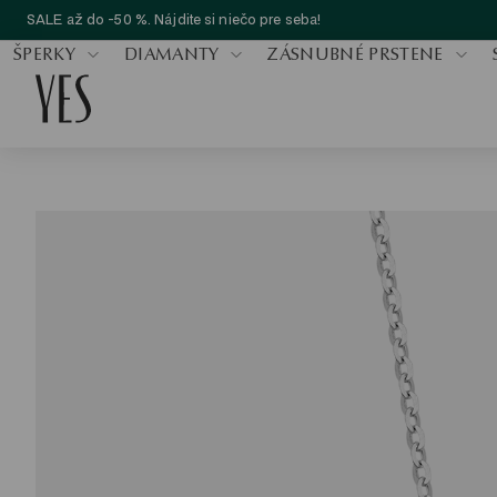
SALE až do -50 %. Nájdite si niečo pre seba!
ŠPERKY
DIAMANTY
ZÁSNUBNÉ PRSTENE