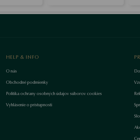
HELP & INFO
P
O nás
Do
Obchodné podmienky
Vz
Politika ochrany osobných údajov súborov cookies
Re
Vyhlásenie o prístupnosti
Sp
Sl
Ako
Cer