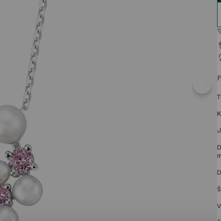
T
K
J
D
m
D
Š
V