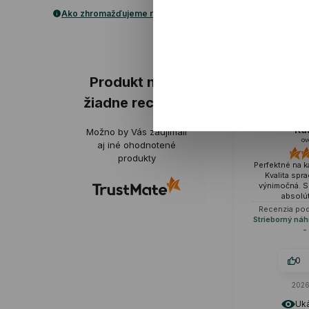
Ako zhromažďujeme recenzie?
ukážka
ukážka
Produkt nemá
žiadne recenzie
Katarzyna
Možno by Vás zaujímali
overené
aj iné ohodnotené
produkty
Perfektné na každodenné stylingy.
Vidíte, ž
Kvalita spracovania je naozaj
mater
výnimočná. Som z tohto nákupu
Náušn
absolútne nadšený.
zároveň
náušni
Recenzia podobného produktu:
spájajú k
Strieborný náhrdelník - nekonečno
- Hearts
0
0
2026-05-29
Ukázať originál