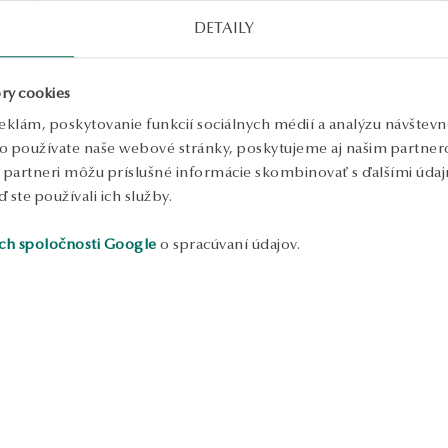
Š
DETAILY
P
Š
ry cookies
P
eklám, poskytovanie funkcií sociálnych médií a analýzu návštev
o používate naše webové stránky, poskytujeme aj našim partnero
to partneri môžu príslušné informácie skombinovať s ďalšími údajm
Š
ď ste používali ich služby.
N
z
ch spoločnosti Google
o spracúvaní údajov.
u
c
S