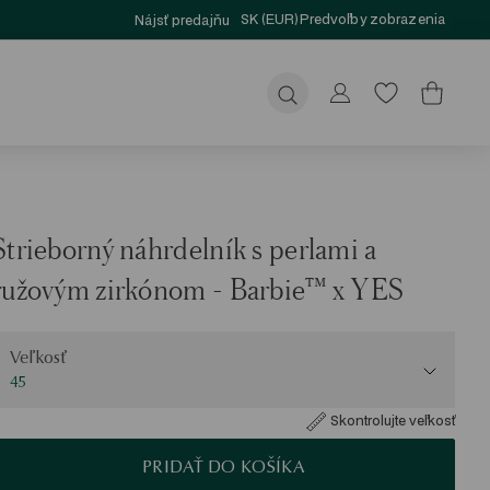
SK (EUR)
Predvoľby zobrazenia
Nájsť predajňu
Odoslať
Strieborný náhrdelník s perlami a
ružovým zirkónom - Barbie™ x YES
eľkosť
Veľkosť
45
Skontrolujte veľkosť
PRIDAŤ DO KOŠÍKA