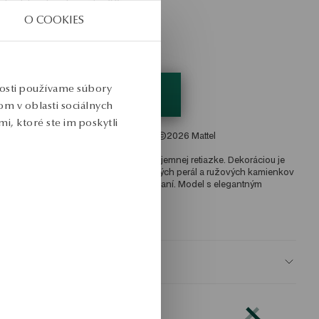
írka dekoratívneho prvku: 0,6 cm 
O COOKIES
riemerná hmotnosť: 2,1 g 
týl: Klasický, Expresívny, Glamour 
re koho: pre ňu 
nosti používame súbory
m v oblasti sociálnych
i, ktoré ste im poskytli
perky vytvorené v spolupráci s Barbie ©2026 Mattel 
áhrdelník vyrobený zo striebra 925 na jemnej retiazke. Dekoráciou je 
ávesná kompozícia bielych kultivovaných perál a ružových kamienkov 
sporiadaných vo vertikálnom usporiadaní. Model s elegantným 
harakterom v štýle šarmu. 
KU: NS52196-BB045-PSACRI-B02
BEZPEČNOSŤ