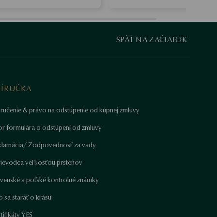
SPÄŤ NA ZAČIATOK
RÍRUČKA
ručenie & právo na odstúpenie od kúpnej zmluvy
or formulára o odstúpení od zmluvy
klamácia/ Zodpovednosť za vady
rievodca veľkosťou prsteňov
ovenské a poľské kontrolné známky
 sa starať o krásu
tifikáty YES