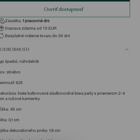
Overiť dostupnosť
Zásielka:
1
pracovné dni
Doprava zdarma od 70 EUR
Bezplatné vrátenie tovaru do 30 dní
PODROBNOSTI
yp šperků: náhrdelník 
ov: striebro 
emnosť: 925 
ekorácia: biele kultivované sladkovodné biwa perly s priemerom 2-4 
m a ružové kamienky 
ĺžka: 45 cm 
írka: 0,1 cm 
ýška dekoratívneho prvku: 1,9 cm 