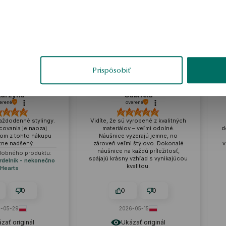
ukážka
Prispôsobiť
Gabriela
Karolina
overené
overené
e sú vyrobené z kvalitných
Náušnice sú starostlivo
iálov – veľmi odolné.
dokončené, z kvalitného materiálu.
ice vyzerajú jemne, no
Náušnice majú krásny lesk, sú
 veľmi štýlovo. Dokonalé
vhodné na každodenné nosenie a
ce na každú príležitosť,
špeciálne príležitosti.
rásny vzhľad s vynikajúcou
kvalitou.
0
0
0
0
2026-05-15
tento mesiac
Ukázať originál
Ukázať originál