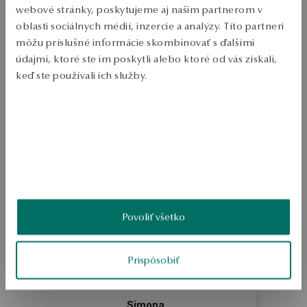
webové stránky, poskytujeme aj našim partnerom v
Zásielka:
1
pracovné dni
oblasti sociálnych médií, inzercie a analýzy. Títo partneri
Doprava zdarma od 70 EUR
môžu príslušné informácie skombinovať s ďalšími
Bezplatné vrátenie tovaru do 30 dní
údajmi, ktoré ste im poskytli alebo ktoré od vás získali,
PODROBNOSTI
keď ste používali ich služby.
Ruda: strieborná Vzorka: 925 Dĺžka: 42 - 45 cm Ozdoba: kamienky 
Viac sa dozviete v
Informáciách spoločnosti Google
o
Priemerná hmotnosť: menej ako 5 g Dizajnér: Katarzyna Bukowska
spracúvaní údajov.
SKU: NS39737-BBD45-CRW000-000
BEZPEČNOSŤ
Povoliť všetko
5.0
Na základe
25
recenzií
Hodnotenie
Prispôsobiť
Ako zhromažďujeme recenzie?
Simona