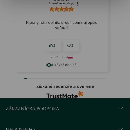
Externá recenzia
Krásny náhrdelník, urobil som najlepšiu
voľbu !!
0
0
2022-04-13
Ukázať originál
Získané recenzie a overené
ZÁKAZNÍCKA PODPORA
HELP & INFO