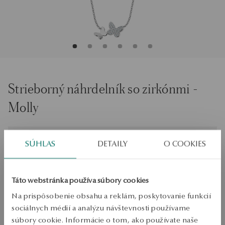
Strieborný náhrdelník so zirkónmi -
Molly
Veľkosť
Veľkosť
SÚHLAS
DETAILY
O COOKIES
45
Skontrolujte veľkosť
Táto webstránka používa súbory cookies
PRIDAŤ DO KOŠÍKA
Na prispôsobenie obsahu a reklám, poskytovanie funkcií
sociálnych médií a analýzu návštevnosti používame
Overiť dostupnosť
súbory cookie. Informácie o tom, ako používate naše