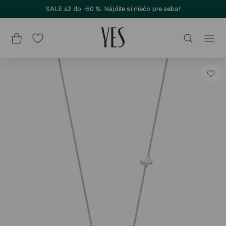
SALE až do -50 %. Nájdite si niečo pre seba!