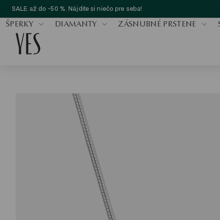
SALE až do -50 %. Nájdite si niečo pre seba!
ŠPERKY
DIAMANTY
ZÁSNUBNÉ PRSTENE