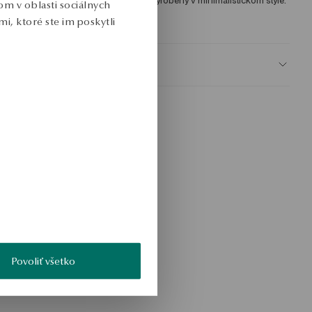
onvexnom tvare. Jednoduchý model vyrobený v minimalistickom štýle. 
m v oblasti sociálnych
KU: NS53577-BB047-000000-000
i, ktoré ste im poskytli
BEZPEČNOSŤ
Povoliť všetko