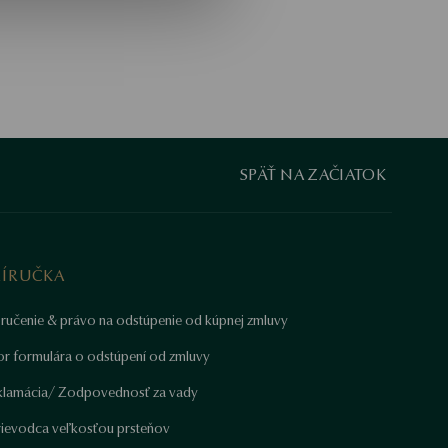
SPÄŤ NA ZAČIATOK
RÍRUČKA
ručenie & právo na odstúpenie od kúpnej zmluvy
or formulára o odstúpení od zmluvy
klamácia/ Zodpovednosť za vady
rievodca veľkosťou prsteňov