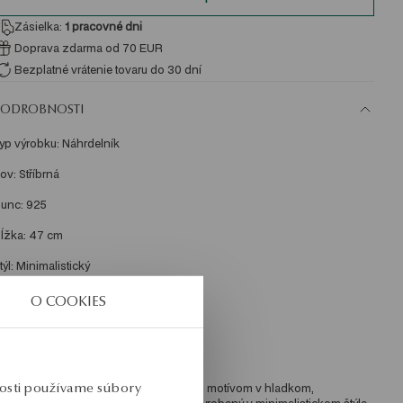
Zásielka:
1
pracovné dni
Doprava zdarma od 70 EUR
Bezplatné vrátenie tovaru do 30 dní
PODROBNOSTI
yp výrobku: Náhrdelník 
ov: Stříbrná 
unc: 925 
ĺžka: 47 cm 
týl: Minimalistický 
éma: srdce 
O COOKIES
riemerná hmotnosť: 3,8 g 
nosti používame súbory
áhrdelník zo striebra 925 so srdcovým motívom v hladkom, 