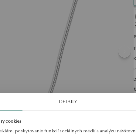
T
K
P
D
Š
T
DETAILY
P
ry cookies
eklám, poskytovanie funkcií sociálnych médií a analýzu návštev
N