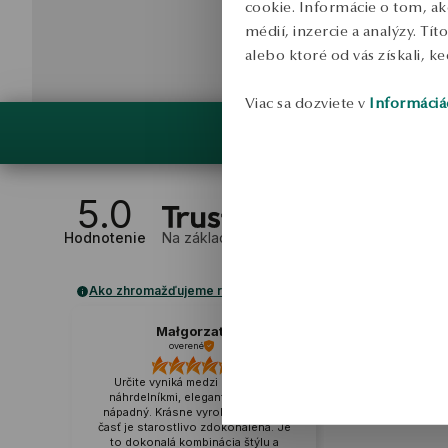
cookie. Informácie o tom, ak
médií, inzercie a analýzy. Tí
alebo ktoré od vás získali, ke
Viac sa dozviete v
Informáciá
5.0
Hodnotenie
Na základe
1
recenzií
Ako zhromažďujeme recenzie?
Małgorzata
overené
Určite vyniká medzi ostatnými
náhrdelníkmi, elegantný, ale nie
nápadný. Krásne vyrobené, každá
časť je starostlivo zdokonalená. Je
to dokonalá kombinácia štýlu a