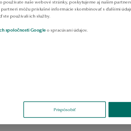
k
o používate naše webové stránky, poskytujeme aj našim partnero
S
to partneri môžu príslušné informácie skombinovať s ďalšími údajm
ď ste používali ich služby.
ch spoločnosti Google
o spracúvaní údajov.
Prispôsobiť