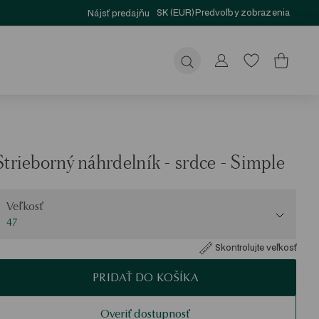
SK (EUR)
Predvoľby zobrazenia
Nájsť predajňu
Odoslať
Strieborný náhrdelník - srdce - Simple
eľkosť
Veľkosť
47
Skontrolujte veľkosť
PRIDAŤ DO KOŠÍKA
Overiť dostupnosť