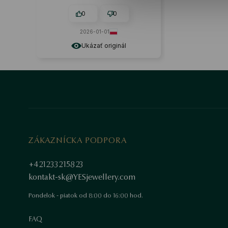
odolnosti.
0
0
2026-01-01
Ukázať originál
ZÁKAZNÍCKA PODPORA
+421233215823
kontakt-sk@YESjewellery.com
Pondelok - piatok od 8:00 do 16:00 hod.
FAQ