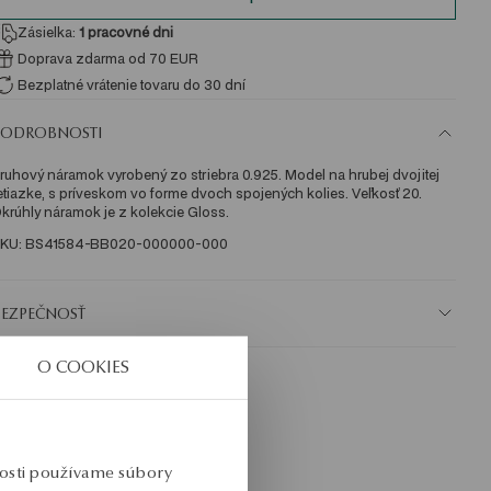
Zásielka:
1
pracovné dni
Doprava zdarma od 70 EUR
Bezplatné vrátenie tovaru do 30 dní
PODROBNOSTI
ruhový náramok vyrobený zo striebra 0.925. Model na hrubej dvojitej 
etiazke, s príveskom vo forme dvoch spojených kolies. Veľkosť 20. 
krúhly náramok je z kolekcie Gloss.
KU: BS41584-BB020-000000-000
BEZPEČNOSŤ
O COOKIES
nosti používame súbory