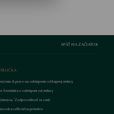
SPÄŤ NA ZAČIATOK
RÍRUČKA
ručenie & právo na odstúpenie od kúpnej zmluvy
or formulára o odstúpení od zmluvy
klamácia/ Zodpovednosť za vady
rievodca veľkosťou prsteňov