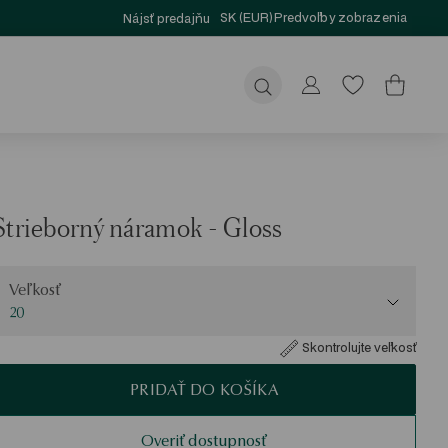
SK (EUR)
Predvoľby zobrazenia
Nájsť predajňu
Odoslať
Strieborný náramok - Gloss
eľkosť
Veľkosť
20
Skontrolujte veľkosť
PRIDAŤ DO KOŠÍKA
Overiť dostupnosť