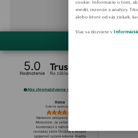
cookie. Informácie o tom, ak
médií, inzercie a analýzy. Tí
alebo ktoré od vás získali, ke
Viac sa dozviete v
Informáciá
5.0
Hodnotenie
Na základe
1
recenzií
Ako zhromažďujeme recenzie?
Ilona
Externá recenzia
Náramok zakúpený v Galeria
Mokotów. Je veľmi jemný a v
kombinácii s náhrdelníkom z
rovnakej série (hrúbka a dvojité
spájanie) vyzerá krásne. Kvalita