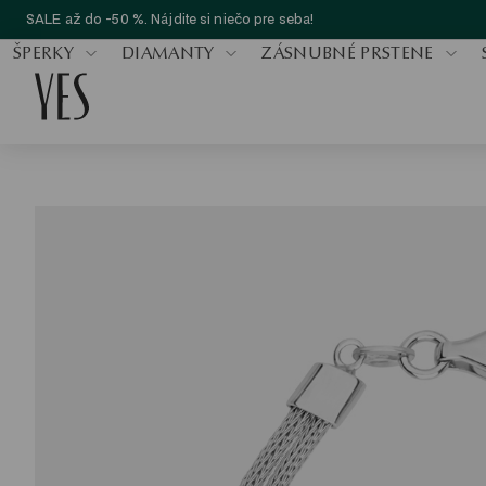
SALE až do -50 %. Nájdite si niečo pre seba!
ŠPERKY
DIAMANTY
ZÁSNUBNÉ PRSTENE