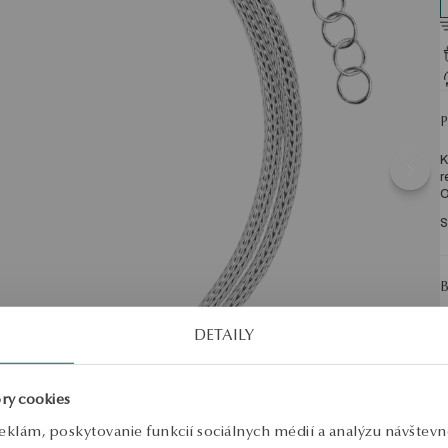
K
r
O
S
DETAILY
ry cookies
eklám, poskytovanie funkcií sociálnych médií a analýzu návštev