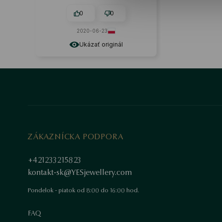
prvej triedy.
0
0
2020-06-23
Ukázať originál
ZÁKAZNÍCKA PODPORA
+421233215823
kontakt-sk@YESjewellery.com
Pondelok - piatok od 8:00 do 16:00 hod.
FAQ