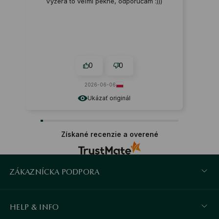
Vyzerá to veľmi pekne, odporúčam :)))
0
0
2026-06-06
Ukázať originál
Získané recenzie a overené
ZÁKAZNÍCKA PODPORA
HELP & INFO