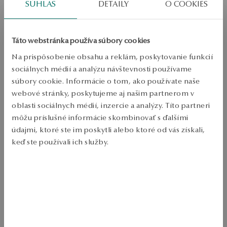
Doprava zdarma od 70 EUR
SÚHLAS
DETAILY
O COOKIES
Bezplatné vrátenie tovaru do 30 dní
PODROBNOSTI
Táto webstránka používa súbory cookies
Typ šperků: náramok 
Na prispôsobenie obsahu a reklám, poskytovanie funkcií
sociálnych médií a analýzu návštevnosti používame
Kov: Stříbro 
súbory cookie. Informácie o tom, ako používate naše
Punc: 925 
webové stránky, poskytujeme aj našim partnerom v
oblasti sociálnych médií, inzercie a analýzy. Títo partneri
Dĺžka: 16-19 cm 
môžu príslušné informácie skombinovať s ďalšími
Ozdoba: biely škorpión 
údajmi, ktoré ste im poskytli alebo ktoré od vás získali,
Priemerná hmotnosť: 1,29 g 
keď ste používali ich služby.
Viac sa dozviete v
Informáciách spoločnosti Google
o
Strieborný náramok 925 s oválnym ozdobným prvkom a jemnou 
spracúvaní údajov.
bielou chameleónovou výzdobou. Minimalistický dizajn mu dodáva 
moderný a jemný nádych. Vynikajúca voľba pre milovníkov šperkov v 
ľahkom, elegantnom štýle. 
SKU: BS54570-BB019-MUA000-000