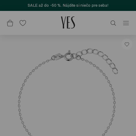
SALE až do -50 %. Nájdite si niečo pre seba!