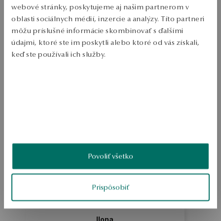
webové stránky, poskytujeme aj našim partnerom v
Zásielka:
1
pracovné dni
oblasti sociálnych médií, inzercie a analýzy. Títo partneri
Doprava zdarma od 70 EUR
môžu príslušné informácie skombinovať s ďalšími
Bezplatné vrátenie tovaru do 30 dní
údajmi, ktoré ste im poskytli alebo ktoré od vás získali,
PODROBNOSTI
keď ste používali ich služby.
Ruda: strieborná Vzorka: 925 Dĺžka: 16 - 19 cm Ozdoba: Kamienky 
Viac sa dozviete v
Informáciách spoločnosti Google
o
Priemerná hmotnosť: menej ako 5 g Dizajnér: Katarzyna Bukowska 
spracúvaní údajov.
SKU: BS39737-BBD19-CRW000-000
BEZPEČNOSŤ
Povoliť všetko
4.6
Na základe
9
recenzií
Hodnotenie
Prispôsobiť
Ako zhromažďujeme recenzie?
Ilona