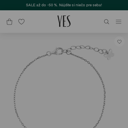
SALE až do -50 %. Nájdite si niečo pre seba!