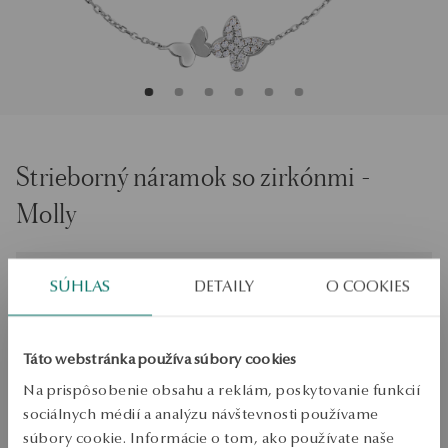
Strieborný náramok so zirkónmi -
Molly
Veľkosť
Veľkosť
SÚHLAS
DETAILY
O COOKIES
19
Skontrolujte veľkosť
Táto webstránka používa súbory cookies
PRIDAŤ DO KOŠÍKA
Na prispôsobenie obsahu a reklám, poskytovanie funkcií
sociálnych médií a analýzu návštevnosti používame
Overiť dostupnosť
súbory cookie. Informácie o tom, ako používate naše