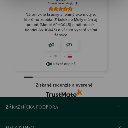
Externá recenzia
Náramok je krásny a jemný ako motýle,
ktoré ho zdobia. Z kolekcie Molly mám aj
prsteň (Model APHG045) a náhrdelník
(Model ANHG045) a všetko vyzerá veľmi
žensky.
0
0
2020-05-20
Ukázať originál
Získané recenzie a overené
ZÁKAZNÍCKA PODPORA
HELP & INFO