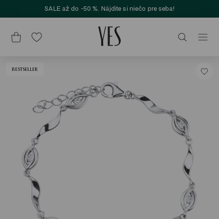
SALE až do -50 %. Nájdite si niečo pre seba!
BESTSELLER