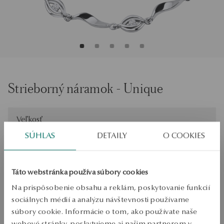
Strieborný náramok - Unique
Veľkosť
Veľkosť
20
SÚHLAS
DETAILY
O COOKIES
Skontrolujte veľkosť
PRIDAŤ DO KOŠÍKA
Táto webstránka používa súbory cookies
Na prispôsobenie obsahu a reklám, poskytovanie funkcií
Overiť dostupnosť
sociálnych médií a analýzu návštevnosti používame
súbory cookie. Informácie o tom, ako používate naše
Zásielka:
1
pracovné dni
webové stránky, poskytujeme aj našim partnerom v