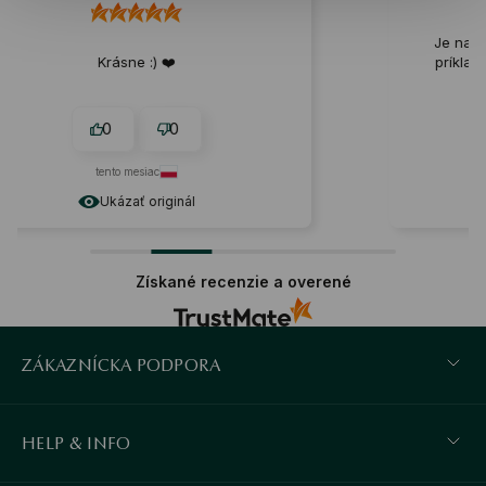
Je naozaj kvalitná. Prirodzene krásna,
príklad elegancie a dobrého vkusu na
šperky. 👍️
0
0
2026-02-04
Ukázať originál
Získané recenzie a overené
ZÁKAZNÍCKA PODPORA
HELP & INFO