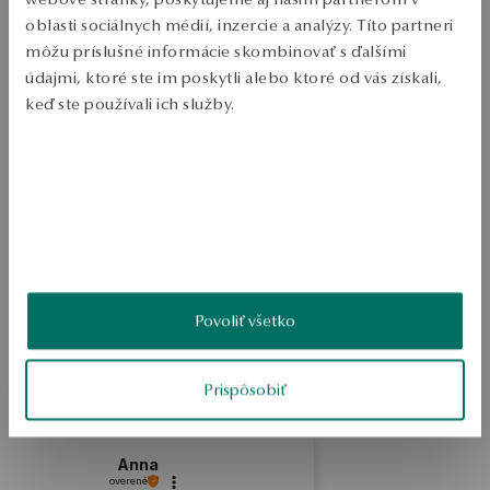
Doprava zdarma od 70 EUR
oblasti sociálnych médií, inzercie a analýzy. Títo partneri
Bezplatné vrátenie tovaru do 30 dní
môžu príslušné informácie skombinovať s ďalšími
PODROBNOSTI
údajmi, ktoré ste im poskytli alebo ktoré od vás získali,
keď ste používali ich služby.
Náramok vyrobený zo striebra 0.925. Prezentované šperky boli 
zdobené kamienkami. Náramok zapínaný krúžkom. Hmotnosť cca 
Viac sa dozviete v
Informáciách spoločnosti Google
o
4,50 g, veľkosť 20.
spracúvaní údajov.
SKU: BS33639-BB020-CRW000-000
BEZPEČNOSŤ
Povoliť všetko
5.0
Na základe
5
recenzií
Hodnotenie
Prispôsobiť
Ako zhromažďujeme recenzie?
Anna
overené