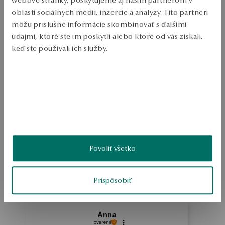
Zásielka:
1
pracovné dni
oblasti sociálnych médií, inzercie a analýzy. Títo partneri
Doprava zdarma od 70 EUR
môžu príslušné informácie skombinovať s ďalšími
Bezplatné vrátenie tovaru do 30 dní
údajmi, ktoré ste im poskytli alebo ktoré od vás získali,
keď ste používali ich služby.
PODROBNOSTI
Viac sa dozviete v
Informáciách spoločnosti Google
o
Šperky vyrobené zo striebra 0.925. Prsteň zdobený kamienkami. 
spracúvaní údajov.
SKU: PS44702-BB000-CRW000-000
BEZPEČNOSŤ
Povoliť všetko
4.5
Na základe
23
recenzií
Hodnotenie
Prispôsobiť
Ako zhromažďujeme recenzie?
Anna
overené