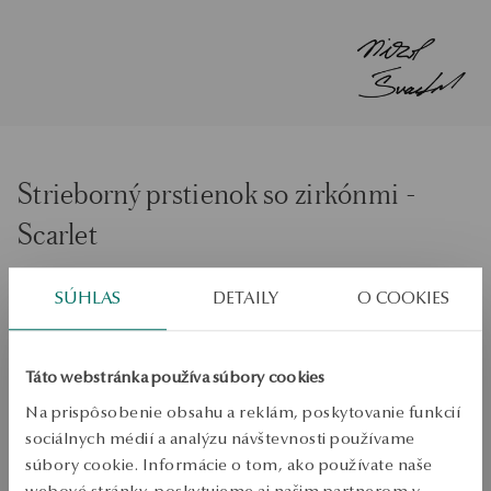
Strieborný prstienok so zirkónmi -
Scarlet
Veľkosť
SÚHLAS
DETAILY
O COOKIES
Veľkosť
55
Skontrolujte veľkosť
Táto webstránka používa súbory cookies
PRIDAŤ DO KOŠÍKA
Na prispôsobenie obsahu a reklám, poskytovanie funkcií
sociálnych médií a analýzu návštevnosti používame
súbory cookie. Informácie o tom, ako používate naše
Overiť dostupnosť
webové stránky, poskytujeme aj našim partnerom v