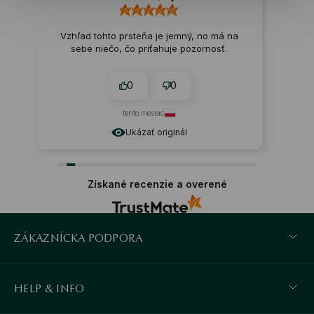
Vzhľad tohto prsteňa je jemný, no má na
sebe niečo, čo priťahuje pozornosť.
0
0
tento mesiac
Ukázať originál
Získané recenzie a overené
ZÁKAZNÍCKA PODPORA
HELP & INFO