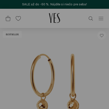
SALE až do -50 %. Nájdite si niečo pre seba!
BESTSELLER