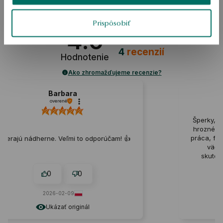
Prispôsobiť
4.0
Na základe
4
recenzií
Hodnotenie
Ako zhromažďujeme recenzie?
Aleksandra
overené
Šperky, ktoré nám poslali, sú úplná chyba,
hrozné zapínania na náušnice, nekvalitná
práca, fotografie zámerne naznačujú oveľa
m! 👍️
väčšie rozmery predmetov, než v
skutočnosti existujú. Áno, zlyháva na
pokraji klamstva 👎
0
0
2026-01-30
Ukázať originál