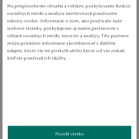
PODROBNOSTI
Na prispôsobenie obsahu a reklám, poskytovanie funkcií
sociálnych médií a analýzu návštevnosti používame
Typ šperků: Náušnice 
súbory cookie. Informácie o tom, ako používate naše
Kov: zlatý 
webové stránky, poskytujeme aj našim partnerom v
oblasti sociálnych médií, inzercie a analýzy. Títo partneri
Punc: 375 
môžu príslušné informácie skombinovať s ďalšími
Typ spony: krídlo 
údajmi, ktoré ste im poskytli alebo ktoré od vás získali,
Vzor: guľôčky 
keď ste používali ich služby.
Priemerná hmotnosť: 0.9 g 
Viac sa dozviete v
Informáciách spoločnosti Google
o
Pre koho: pre ňu 
spracúvaní údajov.
Okrúhle náušnice z 375 zlata s ozdobnými diamantovými guľôčkami. 
Jemný model s motívom guličiek s jemnou textúrou. Celá vec je 
doplnená pohodlnou sponou typu šnurovania. 
SKU: JY20946-Z0D00-000000-000
Povoliť všetko
BEZPEČNOSŤ