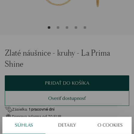
Zlaté náušnice - kruhy - La Prima
Shine
PRIDAŤ DO KOŠÍKA
Overiť dostupnosť
Zásielka:
1
pracovné dni
Doprava zdarma od 70 EUR
Bezplatné vrátenie tovaru do 30 dní
SÚHLAS
DETAILY
O COOKIES