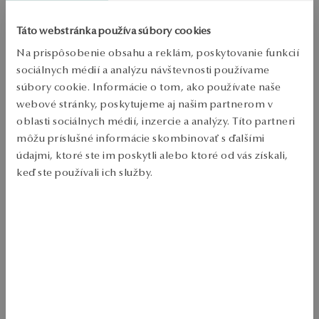
PODROBNOSTI
Táto webstránka používa súbory cookies
Typ výrobku: kruhové náušnice 
Na prispôsobenie obsahu a reklám, poskytovanie funkcií
Kov: žlté zlato 
sociálnych médií a analýzu návštevnosti používame
Punc: 375 
súbory cookie. Informácie o tom, ako používate naše
webové stránky, poskytujeme aj našim partnerom v
Typ spony: krídlo 
oblasti sociálnych médií, inzercie a analýzy. Títo partneri
Téma: Wheel 
môžu príslušné informácie skombinovať s ďalšími
údajmi, ktoré ste im poskytli alebo ktoré od vás získali,
Priemerná hmotnosť: 2.15 g 
keď ste používali ich služby.
Klasické kruhové náušnice vyrobené z 375 žltého zlata s jemne 
skrúteným vzorom. Elegantné a nadčasové, ideálne pre každodenné a 
Viac sa dozviete v
Informáciách spoločnosti Google
o
špeciálne príležitosti. 
spracúvaní údajov.
SKU: JY20730-Z0D00-000000-000
BEZPEČNOSŤ