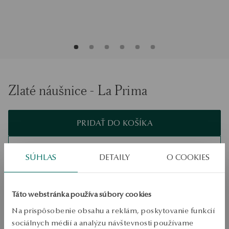
Zlaté náušnice - La Prima
PRIDAŤ DO KOŠÍKA
Overiť dostupnosť
SÚHLAS
DETAILY
O COOKIES
Zásielka:
1
pracovné dni
Doprava zdarma od 70 EUR
Bezplatné vrátenie tovaru do 30 dní
Táto webstránka používa súbory cookies
Na prispôsobenie obsahu a reklám, poskytovanie funkcií
PODROBNOSTI
sociálnych médií a analýzu návštevnosti používame