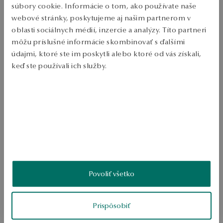
Ruda: zlatá Povrchová úprava: 375 Typ spony: tyč Priemerná 
súbory cookie. Informácie o tom, ako používate naše
hmotnosť: 1,79   
webové stránky, poskytujeme aj našim partnerom v
SKU: KY20375-Z0000-000000-000
oblasti sociálnych médií, inzercie a analýzy. Títo partneri
môžu príslušné informácie skombinovať s ďalšími
údajmi, ktoré ste im poskytli alebo ktoré od vás získali,
BEZPEČNOSŤ
keď ste používali ich služby.
Viac sa dozviete v
Informáciách spoločnosti Google
o
spracúvaní údajov.
Produkt nemá žiadne recenzie
Možno by Vás zaujímali aj iné ohodnotené produkty
Ako zhromažďujeme recenzie?
ukážka
Povoliť všetko
Prispôsobiť