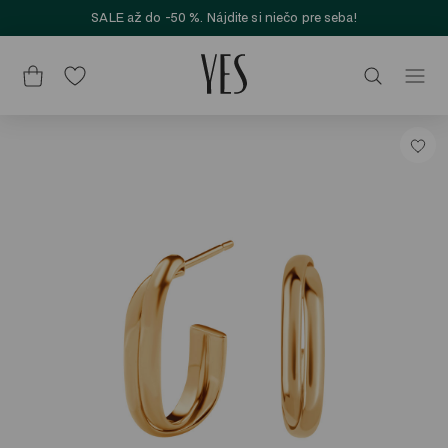
SALE až do -50 %. Nájdite si niečo pre seba!