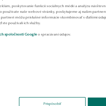
eklám, poskytovanie funkcií sociálnych médií a analýzu návštev
o používate naše webové stránky, poskytujeme aj našim partnero
to partneri môžu príslušné informácie skombinovať s ďalšími údajm
ď ste používali ich služby.
ch spoločnosti Google
o spracúvaní údajov.
ukážka
Irena
Patrycja
erené
overené
Prispôsobiť
e o kvalitné šperky.
Náušnice sú malé, ale pevné
S