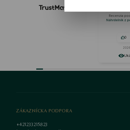
Perfektné ako 
príležitosť.
krásne
Recenzia po
Náhrdelník z p
0
2026
Uká
ZÁKAZNÍCKA PODPORA
+421233215823