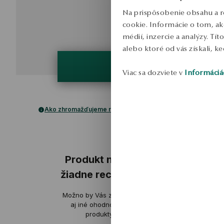
Na prispôsobenie obsahu a r
cookie. Informácie o tom, ak
médií, inzercie a analýzy. Tí
alebo ktoré od vás získali, ke
Viac sa dozviete v
Informáciá
Ako zhromažďujeme recenzie?
ukážka
Produkt nemá
žiadne recenzie
Možno by Vás zaujímali
ov
aj iné ohodnotené
produkty
Vidíte, že id