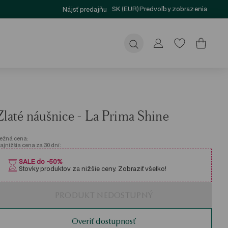
SK (EUR)
Predvoľby zobrazenia
Nájsť predajňu
Odoslať
Zlaté náušnice - La Prima Shine
ežná cena:
ajnižšia cena za 30 dní:
SALE do -50%
Stovky produktov za nižšie ceny. Zobraziť všetko!
PRODUKT NEDOSTUPNÝ
Overiť dostupnosť