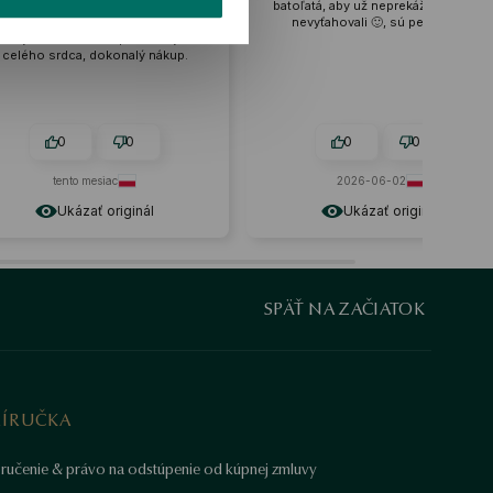
že za tie peniaze stoja. Vyzerajú
batoľatá, aby už neprekážali a už ich
ahko a žensky, dokonale sa hodia
nevyťahovali 🙂, sú perfektné!
k mojim outfitom. Odporúčam ju z
celého srdca, dokonalý nákup.
0
0
0
0
tento mesiac
2026-06-02
Ukázať originál
Ukázať originál
SPÄŤ NA ZAČIATOK
RÍRUČKA
ručenie & právo na odstúpenie od kúpnej zmluvy