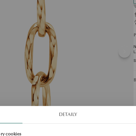
N
L
S
DETAILY
ry cookies