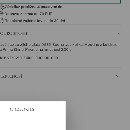
Zásielka:
približne 4
pracovné dni
Doprava zdarma od 70 EUR
Bezplatné vrátenie tovaru do 30 dní
PODROBNOSTI
áušnice zo žltého zlata, 0.585. Spona typu kolíka. Model je z kolekcie 
a Prima Shine. Priemerná hmotnosť 2,00 g.
KU: KZ18210-Z0I00-000000-000
BEZPEČNOSŤ
O COOKIES