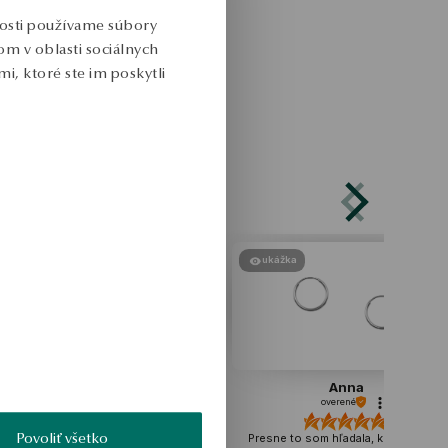
nosti používame súbory
m v oblasti sociálnych
i, ktoré ste im poskytli
ukážka
ukážka
Izabela
Anna
overené
overené
Povoliť všetko
ú pevné a kvalitné, takže je vidieť,
Presne to som hľadala, kolieska pre