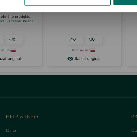
darček na špeciálnu
Potreboval som niečo iné, tak som
 Rýchle doručenie a
to vrátil bez problémov
ľ
 balenie. 🔥
dobného produktu:
erál - Classic Pearls
0
0
0
-06-15
tento mesiac
zať originál
Ukázať originál
HELP & INFO
P
O nás
Do