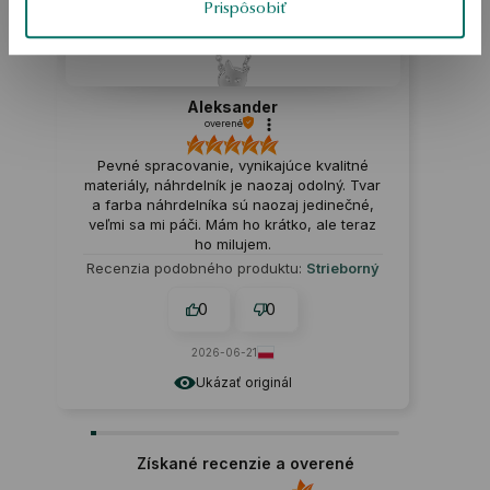
Prispôsobiť
Aleksander
overené
Pevné spracovanie, vynikajúce kvalitné
materiály, náhrdelník je naozaj odolný. Tvar
a farba náhrdelníka sú naozaj jedinečné,
veľmi sa mi páči. Mám ho krátko, ale teraz
ho milujem.
Recenzia podobného produktu:
Strieborný
náhrdelník - mačka - Mini
0
0
2026-06-21
Ukázať originál
Získané recenzie a overené