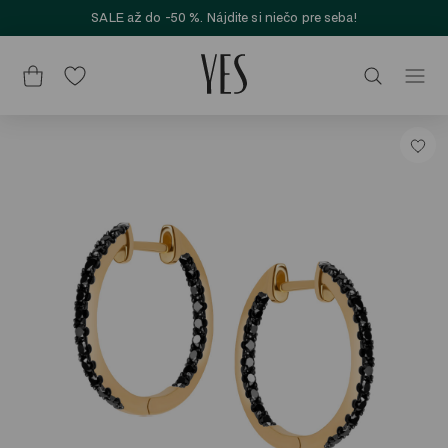
SALE až do -50 %. Nájdite si niečo pre seba!