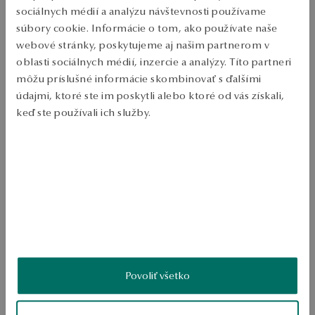
PODROBNOSTI
sociálnych médií a analýzu návštevnosti používame
súbory cookie. Informácie o tom, ako používate naše
Ruda: zlatá Test: 585 Typ spony: krídlo Ozdoba: 44 čiernych 
webové stránky, poskytujeme aj našim partnerom v
diamantov s celkovou hmotnosťou 0.52 ct diamantového rezu okrúhle 
Celková hmotnosť: 2.50g Kvalita diamantov potvrdená certifikátom 
oblasti sociálnych médií, inzercie a analýzy. Títo partneri
právosti ÁNO 
môžu príslušné informácie skombinovať s ďalšími
SKU: JZ19675-ZC000-DIO000-X50
údajmi, ktoré ste im poskytli alebo ktoré od vás získali,
keď ste používali ich služby.
BEZPEČNOSŤ
Viac sa dozviete v
Informáciách spoločnosti Google
o
spracúvaní údajov.
Produkt nemá žiadne recenzie
Možno by Vás zaujímali aj iné ohodnotené produkty
Ako zhromažďujeme recenzie?
ukážka
Povoliť všetko