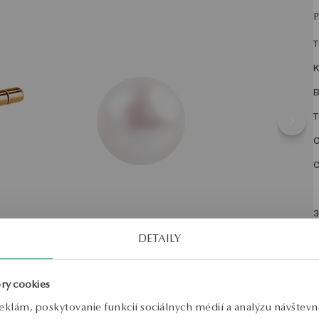
T
K
B
T
O
C
3
j
DETAILY
p
S
ry cookies
eklám, poskytovanie funkcií sociálnych médií a analýzu návštev