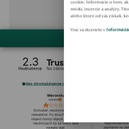
cookie. Informácie o tom, ak
médií, inzercie a analýzy. Tí
alebo ktoré od vás získali, ke
Viac sa dozviete v
Informáciá
2.3
Hodnotenie
Na základe
3
recenzií
Ako zhromažďujeme recenzie?
Weronika
Nat
overené
ove
Náušnice vyzer
Bohužiaľ, náušnice sú veľmi
sa k fotke. Kov
nekvalitné. Po dvoch dňoch sa
fotografii, 
objavil čierny nájazd. Pri zlatých
Najprekvapivejš
náušniciach by sa niečo také
zapínanie na zla
nemalo diať.