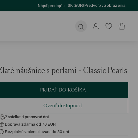
SK (EUR)
Predvoľby zobrazenia
Nájsť predajňu
Odoslať
Zlaté náušnice s perlami - Classic Pearls
PRIDAŤ DO KOŠÍKA
Overiť dostupnosť
Zásielka:
1
pracovné dni
Doprava zdarma od 70 EUR
Bezplatné vrátenie tovaru do 30 dní