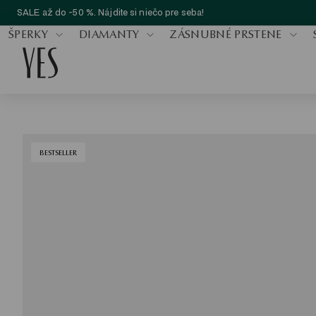
SALE až do -50 %. Nájdite si niečo pre seba!
ŠPERKY
DIAMANTY
ZÁSNUBNÉ PRSTENE
BESTSELLER