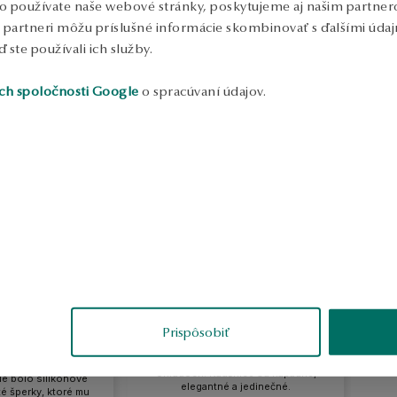
o používate naše webové stránky, poskytujeme aj našim partnero
to partneri môžu príslušné informácie skombinovať s ďalšími údajm
ď ste používali ich služby.
ch spoločnosti Google
o spracúvaní údajov.
aliya
Tomasz Żak
rené
overené
Prispôsobiť
ajú lacno, nehodia
Perfektné leštenie, krásny lesk.
 nie je žltý ako na
Dobrý nákup vo všetkých
ale skôr biely.
ohľadoch. Náušnice sú nápadné,
ie bolo silikónové
elegantné a jedinečné.
té šperky, ktoré mu