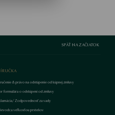
SPÄŤ NA ZAČIATOK
RÍRUČKA
ručenie & právo na odstúpenie od kúpnej zmluvy
or formulára o odstúpení od zmluvy
klamácia/ Zodpovednosť za vady
rievodca veľkosťou prsteňov