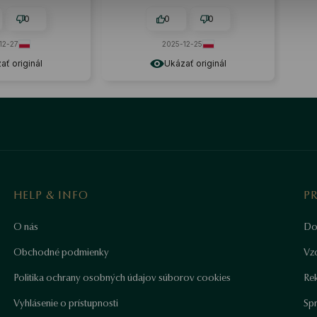
zhľad. Okrem toho
ej taške nachádzal
0
0
0
fikát, ktorý mal byť
samotnému šperku
12-27
2025-12-25
de strieborných
 boli v tej istej
ať originál
Ukázať originál
ielke).
HELP & INFO
P
O nás
Do
Obchodné podmienky
Vz
Politika ochrany osobných údajov súborov cookies
Re
Vyhlásenie o prístupnosti
Sp