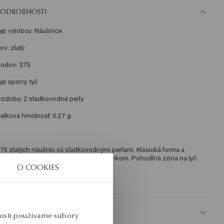
PODROBNOSTI
yp výrobcu: Náušnice 
ov: zlatý 
odov: 375 
yp spony: tyč 
zdoba: 2 sladkovodné perly 
elková hmotnosť: 0.27 g 
75 zlatých náušníc sú sladkovodnými perlami. Klasická forma a 
emnosy s jeho robia nadčasovým doplnkom. Pohodlná zóna na tyč 
O COOKIES
onúka pohodlie pri nosení. 
KU: KY20499-Z0000-PSA000-000
BEZPEČNOSŤ
nosti používame súbory