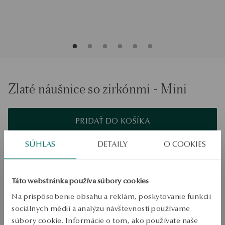
Zlaté náušnice so zirkónmi - Mini
PRIDAŤ DO KOŠÍKA
SÚHLAS
DETAILY
O COOKIES
Overiť dostupnosť
Zásielka:
1
pracovné dni
Doprava zdarma od 70 EUR
Táto webstránka používa súbory cookies
Bezplatné vrátenie tovaru do 30 dní
Na prispôsobenie obsahu a reklám, poskytovanie funkcií
sociálnych médií a analýzu návštevnosti používame
PODROBNOSTI
súbory cookie. Informácie o tom, ako používate naše