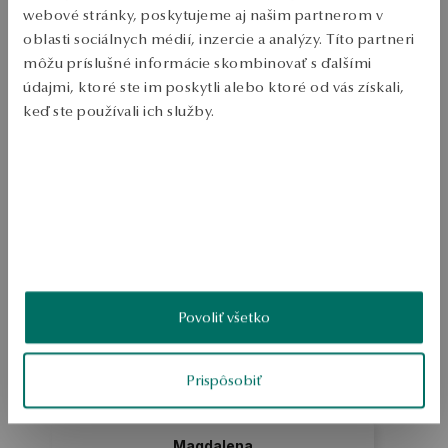
Ruda: zlato 

webové stránky, poskytujeme aj našim partnerom v
oblasti sociálnych médií, inzercie a analýzy. Títo partneri
Test: 375 

môžu príslušné informácie skombinovať s ďalšími
Typ spony: krídlo 

údajmi, ktoré ste im poskytli alebo ktoré od vás získali,
keď ste používali ich služby.
Ozdoba: číre kamienky 

Priemerná hmotnosť: 0,76 g 

Viac sa dozviete v
Informáciách spoločnosti Google
o
spracúvaní údajov.
SKU: JY19052-Z0000-CRW000-000
BEZPEČNOSŤ
Povoliť všetko
4.9
Na základe
5
recenzií
Hodnotenie
Prispôsobiť
Ako zhromažďujeme recenzie?
Magdalena