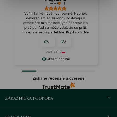
overené
Veľmi ľahké náušnice. Jemné. Napriek
dekoráciám zo zirkónov zostávajú v
Veľmi 
atmosfére minimalistických šperkov. Na
prvý pohľad sa môže zdať, že sú príliš
malé, ale sedia perfektne. Kúpil som dve
áry pre svoje dcéry. Chcela som, aby bola
0
0
pona pohodlná na nosenie pre deti a aby
veľkosť šperku nespôsobovala riziko
ranenia. Náušnice sedia aj dospelému, nie
2026-03-10
sú príliš malé.
Ukázať originál
Získané recenzie a overené
ZÁKAZNÍCKA PODPORA