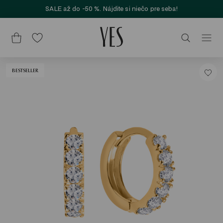
SALE až do -50 %. Nájdite si niečo pre seba!
BESTSELLER