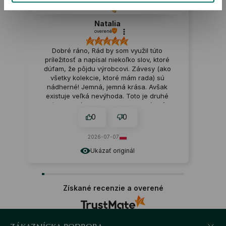
Natalia
overené
Dobré ráno, Rád by som využil túto
príležitosť a napísal niekoľko slov, ktoré
dúfam, že pôjdu výrobcovi. Závesy (ako
všetky kolekcie, ktoré mám rada) sú
nádherné! Jemná, jemná krása. Avšak
existuje veľká nevýhoda. Toto je druhé
krídlo, ktoré som si objednal, prvé kvôli
veľmi jemnému, slabému pripevneniu –
0
0
stratil som ho. To isté platí pre ďatelinu a
srdiečko s perleťou. Bohužiaľ, sťažnosti
2026-07-07
neboli prijaté. Nie som sklamaný, stále
kupujem. Napriek tomu by bolo skvelé,
Ukázať originál
keby karabína, ktorá spája kruhy, mohla
byť vyrobená pevnejšie. Súhlasíte so mnou,
drahé dámy? Natalia🔥
Získané recenzie a overené