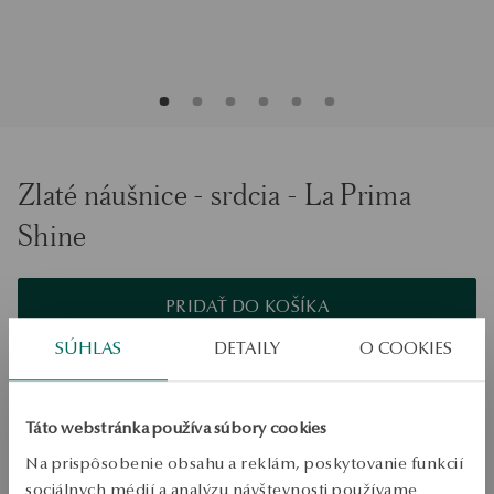
Zlaté náušnice - srdcia - La Prima
Shine
PRIDAŤ DO KOŠÍKA
SÚHLAS
DETAILY
O COOKIES
Overiť dostupnosť
Zásielka:
1
pracovné dni
Táto webstránka používa súbory cookies
Doprava zdarma od 70 EUR
Bezplatné vrátenie tovaru do 30 dní
Na prispôsobenie obsahu a reklám, poskytovanie funkcií
sociálnych médií a analýzu návštevnosti používame