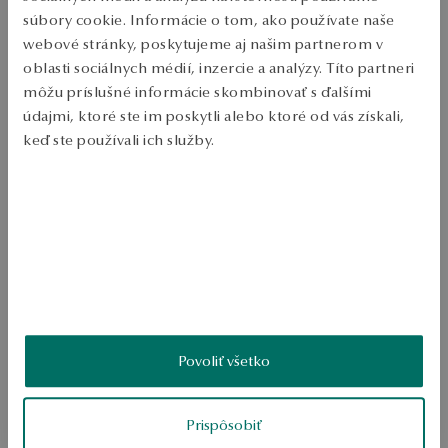
PODROBNOSTI
súbory cookie. Informácie o tom, ako používate naše
webové stránky, poskytujeme aj našim partnerom v
Ruda: zlato Trieda: 375 Typ spony: tyčinka Priemerná hmotnosť: 0,6 g 
oblasti sociálnych médií, inzercie a analýzy. Títo partneri
SKU: KY19835-Z0D00-000000-000
môžu príslušné informácie skombinovať s ďalšími
údajmi, ktoré ste im poskytli alebo ktoré od vás získali,
keď ste používali ich služby.
BEZPEČNOSŤ
Viac sa dozviete v
Informáciách spoločnosti Google
o
spracúvaní údajov.
Produkt nemá žiadne recenzie
Možno by Vás zaujímali aj iné ohodnotené produkty
Ako zhromažďujeme recenzie?
ukážka
Povoliť všetko
Prispôsobiť