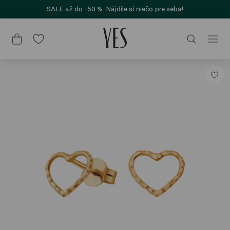
SALE až do -50 %. Nájdite si niečo pre seba!