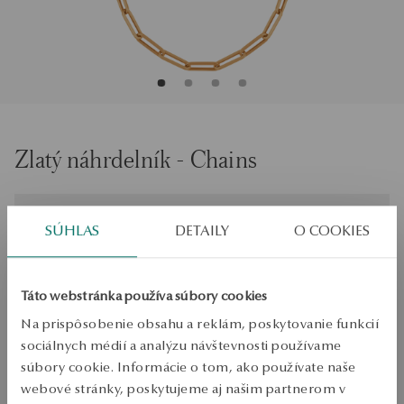
Zlatý náhrdelník - Chains
Veľkosť
Veľkosť
SÚHLAS
DETAILY
O COOKIES
45
Skontrolujte veľkosť
Táto webstránka používa súbory cookies
PRIDAŤ DO KOŠÍKA
Na prispôsobenie obsahu a reklám, poskytovanie funkcií
sociálnych médií a analýzu návštevnosti používame
Overiť dostupnosť
súbory cookie. Informácie o tom, ako používate naše
Zásielka:
1
pracovné dni
webové stránky, poskytujeme aj našim partnerom v