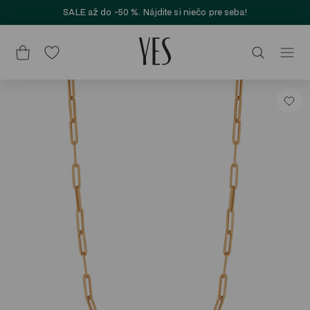
SALE až do -50 %. Nájdite si niečo pre seba!