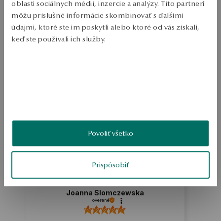
Doprava zdarma od 70 EUR
oblasti sociálnych médií, inzercie a analýzy. Títo partneri
Bezplatné vrátenie tovaru do 30 dní
môžu príslušné informácie skombinovať s ďalšími
údajmi, ktoré ste im poskytli alebo ktoré od vás získali,
PODROBNOSTI
keď ste používali ich služby.
Ruda: zlato Test: 585 Dĺžka: 45 cm Priemerná hmotnosť: 3.50 g  
Viac sa dozviete v
Informáciách spoločnosti Google
o
SKU: NZ17995-Z0045-000000-000
spracúvaní údajov.
BEZPEČNOSŤ
5.0
Povoliť všetko
Na základe
2
recenzií
Hodnotenie
Prispôsobiť
Ako zhromažďujeme recenzie?
Joanna Slomczewska
overené