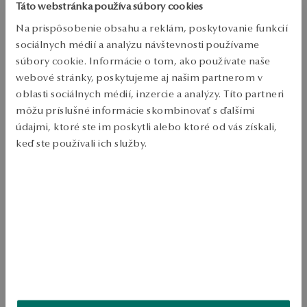
Doprava zdarma od 70 EUR
Táto webstránka používa súbory cookies
Bezplatné vrátenie tovaru do 30 dní
Na prispôsobenie obsahu a reklám, poskytovanie funkcií
sociálnych médií a analýzu návštevnosti používame
PODROBNOSTI
súbory cookie. Informácie o tom, ako používate naše
Typ šperkov: Náhrdelník 
webové stránky, poskytujeme aj našim partnerom v
oblasti sociálnych médií, inzercie a analýzy. Títo partneri
Kov: žlté zlato 
môžu príslušné informácie skombinovať s ďalšími
Bodov: 375 
údajmi, ktoré ste im poskytli alebo ktoré od vás získali,
keď ste používali ich služby.
D - šírka: 45 cm 
Téma: srdcia 
Viac sa dozviete v
Informáciách spoločnosti Google
o
Celková hmotnosť: 1.25 g 
spracúvaní údajov.
Výška dekoratívneho prvku: 0.75 cm 
Šírka dekoratívneho prvku: 0.9 cm 
Jemný náhrdelník je vyrobený z 375 zlatých. Model je získaný dvoma 
príveskami v dvoch srdcoch. Šperky v romantickom štýle. 