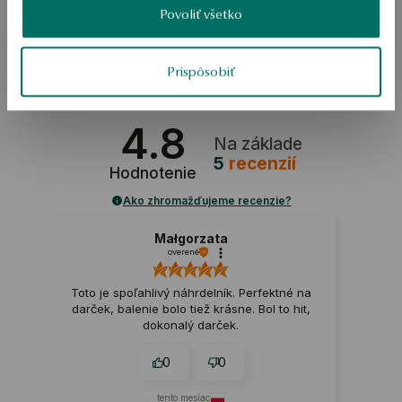
SKU: NY20586-Z0045-000000-000
Povoliť všetko
BEZPEČNOSŤ
Prispôsobiť
4.8
Na základe
5
recenzií
Hodnotenie
Ako zhromažďujeme recenzie?
Małgorzata
Ka
overené
ov
oľahlivý náhrdelník. Perfektné na
enie bolo tiež krásne. Bol to hit,
Moja mama
dokonalý darček.
0
0
0
tento mesiac
2026