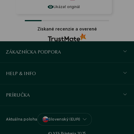
Ukázať originál
Uká
Získané recenzie a overené
ZÁKAZNÍCKA PODPORA
HELP & INFO
PRÍRUČKA
Aktuálna poloha
Slovenský (EUR)
© YES Biżuteria 2025