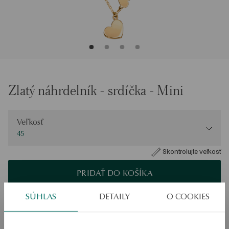
Zlatý náhrdelník - srdíčka - Mini
Veľkosť
Veľkosť
45
Skontrolujte veľkosť
PRIDAŤ DO KOŠÍKA
SÚHLAS
DETAILY
O COOKIES
Overiť dostupnosť
Zásielka:
1
pracovné dni