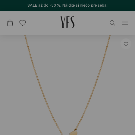
SALE až do -50 %. Nájdite si niečo pre seba!