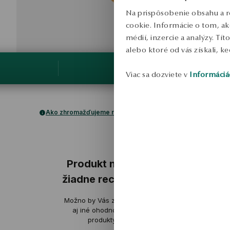
Na prispôsobenie obsahu a r
cookie. Informácie o tom, ak
médií, inzercie a analýzy. Tí
alebo ktoré od vás získali, ke
Viac sa dozviete v
Informáciá
Ako zhromažďujeme recenzie?
ukážka
ukážka
Produkt nemá
žiadne recenzie
Magdalena
Ka
Možno by Vás zaujímali
overené
ov
aj iné ohodnotené
produkty
Každý detail je prepracovaný,
Sú pevné a kval