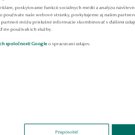
eklám, poskytovanie funkcií sociálnych médií a analýzu návštev
o používate naše webové stránky, poskytujeme aj našim partnero
to partneri môžu príslušné informácie skombinovať s ďalšími údajm
ď ste používali ich služby.
ch spoločnosti Google
o spracúvaní údajov.
ukážka
tarzyna
Dorota
erené
overené
Prispôsobiť
itné, takže je vidieť,
Super náramok – kombinácia
J