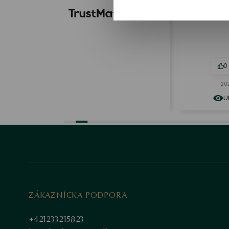
remeselná práca je naozaj
že za tie
pozoruhodná. ❤️
0
0
0
2026-06-30
2026
Ukázať originál
Uká
ZÁKAZNÍCKA PODPORA
+421233215823