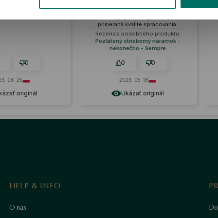
 peniaze stoja.
moderného dizajnu s klasickým
J
dotykom. Tkanie je veľmi husté a
pevné, vydrží roky. Cena je
primeraná kvalite spracovania.
Recenzia podobného produktu:
Pozlátený strieborný náramok -
nekonečno - Sempre
0
0
0
-06-25
2026-05-18
zať originál
Ukázať originál
HELP & INFO
P
O nás
Do