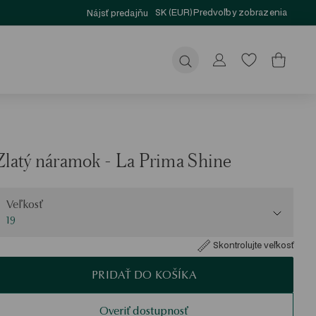
SK (EUR)
Predvoľby zobrazenia
Nájsť predajňu
Odoslať
Zlatý náramok - La Prima Shine
eľkosť
Veľkosť
19
Skontrolujte veľkosť
PRIDAŤ DO KOŠÍKA
Overiť dostupnosť