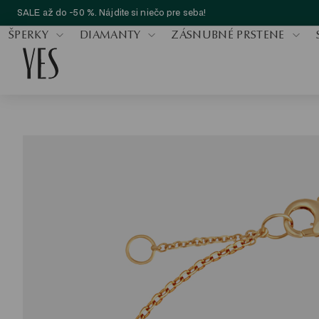
SALE až do -50 %. Nájdite si niečo pre seba!
ŠPERKY
DIAMANTY
ZÁSNUBNÉ PRSTENE