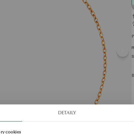
R
S
DETAILY
ry cookies