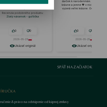
e naozaj kvalitná. Odporúčam to s
darček k narodeninám. Náušnice sú
čistým svedomím, je to šperk už
krásne a jemne 💖 v nich moja dcéra
roky.
vyzerá veľmi krásne. Odporúčam 🔥
Recenzia podobného produktu:
Zlatý náramok - guľôčka
0
0
0
0
2026-05-29
2026-05-25
Ukázať originál
Ukázať originál
SPÄŤ NA ZAČIATOK
RÍRUČKA
ručenie & právo na odstúpenie od kúpnej zmluvy