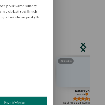
nosti používame súbory
m v oblasti sociálnych
i, ktoré ste im poskytli
ukážka
ukážka
Magdalena
Katarzyna
overené
overené
Povoliť všetko
edinečný náramok, vyzerá skvele.
Náušnice som kúpila dcére ako