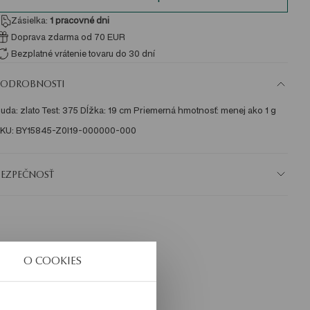
Zásielka:
1
pracovné dni
Doprava zdarma od 70 EUR
Bezplatné vrátenie tovaru do 30 dní
PODROBNOSTI
uda: zlato Test: 375 Dĺžka: 19 cm Priemerná hmotnosť: menej ako 1 g   
KU: BY15845-Z0I19-000000-000
BEZPEČNOSŤ
O COOKIES