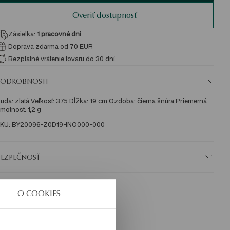
Overiť dostupnosť
Zásielka:
1
pracovné dni
Doprava zdarma od 70 EUR
Bezplatné vrátenie tovaru do 30 dní
PODROBNOSTI
uda: zlatá Veľkosť: 375 Dĺžka: 19 cm Ozdoba: čierna šnúra Priemerná 
motnosť: 1,2 g   
KU: BY20096-Z0D19-INO000-000
BEZPEČNOSŤ
O COOKIES