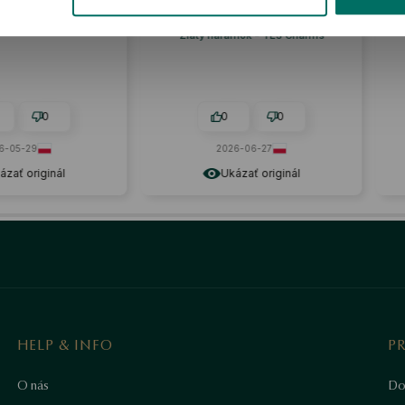
aj mladších ľudí
Náramok je veľmi štýlový. 🔥🚀
Recenzia podobného produktu:
Zlatý náramok - YES Charms
0
0
0
-05-29
2026-06-27
zať originál
Ukázať originál
HELP & INFO
P
O nás
Do