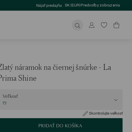
SK (EUR)
Predvoľby zobrazenia
Nájsť predajňu
Odoslať
Zlatý náramok na čiernej šnúrke - La
Prima Shine
eľkosť
Veľkosť
19
Skontrolujte veľkosť
PRIDAŤ DO KOŠÍKA