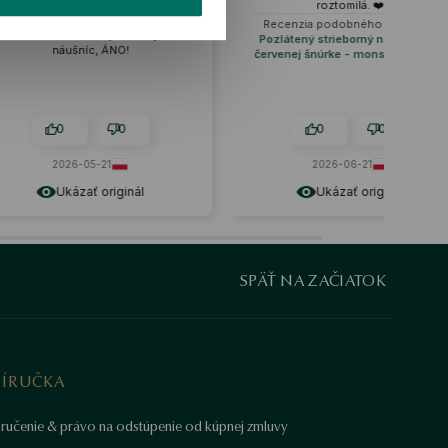
vyzerajú elegantne, ale zároveň
roztomilá. ❤️
nenápadne a prirodzene. Som
Recenzia podobného produktu:
zamilovaná do svojich nových
Pozlátený strieborný náramok na
náušníc, ÁNO!
červenej šnúrke - monstera - Flora
0
0
0
0
2026-05-21
2026-06-21
Ukázať originál
Ukázať originál
SPÄŤ NA ZAČIATOK
RÍRUČKA
ručenie & právo na odstúpenie od kúpnej zmluvy