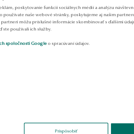
eklám, poskytovanie funkcií sociálnych médií a analýzu návštev
o používate naše webové stránky, poskytujeme aj našim partnero
to partneri môžu príslušné informácie skombinovať s ďalšími údajm
ď ste používali ich služby.
ch spoločnosti Google
o spracúvaní údajov.
ukážka
welina
Tomasz
erené
overené
Prispôsobiť
enápadný vzhľad pre
Žiadne výrobné chyby, perfektné.