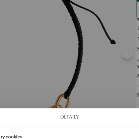
R
h
S
DETAILY
ry cookies