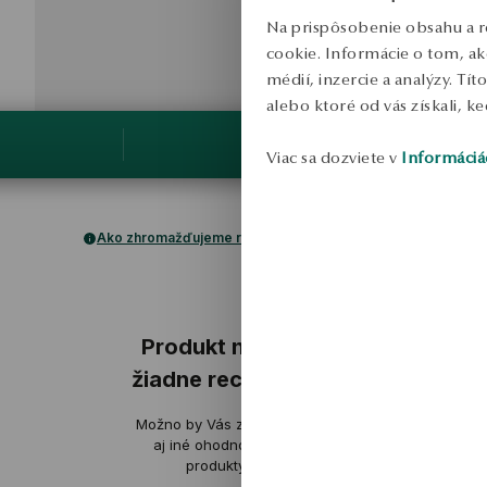
Na prispôsobenie obsahu a r
cookie. Informácie o tom, ak
médií, inzercie a analýzy. Tí
alebo ktoré od vás získali, ke
Viac sa dozviete v
Informáciá
Ako zhromažďujeme recenzie?
ukážka
ukážka
Produkt nemá
žiadne recenzie
Aleksander
E
Možno by Vás zaujímali
overené
ov
aj iné ohodnotené
produkty
Pevné spracovanie, vynikajúce
jemný, veľmi n