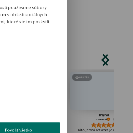
nosti používame súbory
m v oblasti sociálnych
i, ktoré ste im poskytli
ukážka
ukážka
Karolina
Iryna
overené
overené
Povoliť všetko
Krásne náušnice ❤️Náušnice
Táto jemná retiazka je nesmierne