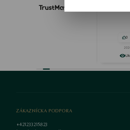
kvalitné materiály, náhrdelník je
dospelých 
naozaj odolný. Tvar a farba
náhrdelníka sú naozaj jedinečné,
veľmi sa mi páči. Mám ho krátko, ale
teraz ho milujem.
Recenzia podobného produktu:
Strieborný náhrdelník - mačka -
Mini
0
0
0
2026-06-21
2026
Ukázať originál
Uká
ZÁKAZNÍCKA PODPORA
+421233215823