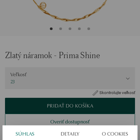
Zlatý náramok - Prima Shine
Veľkosť
Veľkosť
23
Skontrolujte veľkosť
PRIDAŤ DO KOŠÍKA
Overiť dostupnosť
Zásielka:
1
pracovné dni
SÚHLAS
DETAILY
O COOKIES