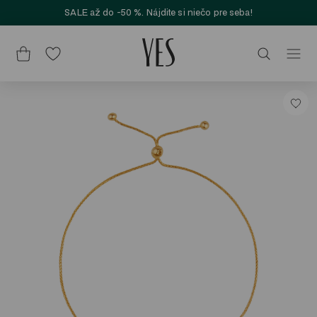
SALE až do -50 %. Nájdite si niečo pre seba!