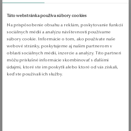
Doprava zdarma od 70 EUR
Bezplatné vrátenie tovaru do 30 dní
Táto webstránka používa súbory cookies
PODROBNOSTI
Na prispôsobenie obsahu a reklám, poskytovanie funkcií
sociálnych médií a analýzu návštevnosti používame
Typ šperků: náramok 
súbory cookie. Informácie o tom, ako používate naše
Kov: žlté zlato 
webové stránky, poskytujeme aj našim partnerom v
Punc: 375 
oblasti sociálnych médií, inzercie a analýzy. Títo partneri
môžu príslušné informácie skombinovať s ďalšími
Dĺžka: 23 cm 
údajmi, ktoré ste im poskytli alebo ktoré od vás získali,
Priemerná hmotnosť: 1.41 g 
keď ste používali ich služby.
Viac sa dozviete v
Informáciách spoločnosti Google
o
Náramok vyrobený z 375 zlata. Šperky pochádzajú z kolekcie La 
spracúvaní údajov.
Prima Shine. 
SKU: BY20095-Z0D23-000000-000
BEZPEČNOSŤ