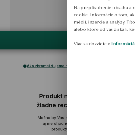
Na prispôsobenie obsahu a r
cookie. Informácie o tom, ak
médií, inzercie a analýzy. Tí
alebo ktoré od vás získali, ke
Viac sa dozviete v
Informáciá
Ako zhromažďujeme recenzie?
ukážka
Produkt nemá
žiadne recenzie
Ale
Možno by Vás zaujímali
ov
aj iné ohodnotené
produkty
Pevné spraco