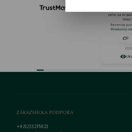
kvalitné mate
naozaj odo
náhrdelníka s
veľmi sa mi páč
teraz
Recenzia po
Strieborný ná
0
2026
Uká
ZÁKAZNÍCKA PODPORA
+421233215823