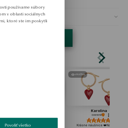
nosti používame súbory
m v oblasti sociálnych
BEZPEČNOSŤ
i, ktoré ste im poskytli
ukážka
ukážka
Tomasz
Karolina
overené
overené
Povoliť všetko
Žiadne výrobné chyby, perfektné.
Krásne náušnice ❤️Náušnice