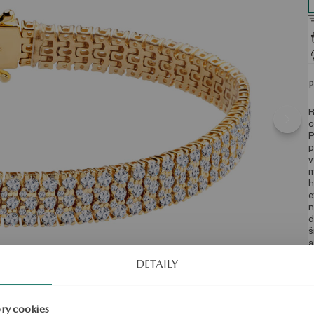
R
c
P
p
v
m
h
e
n
d
š
a
k
DETAILY
p
v
o
ry cookies
S