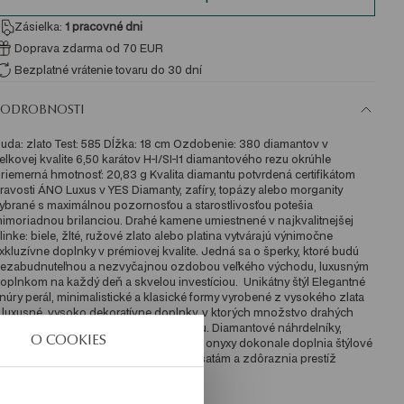
Zásielka:
1
pracovné dni
Doprava zdarma od 70 EUR
Bezplatné vrátenie tovaru do 30 dní
PODROBNOSTI
uda: zlato Test: 585 Dĺžka: 18 cm Ozdobenie: 380 diamantov v 
elkovej kvalite 6,50 karátov H-I/SI-I1 diamantového rezu okrúhle 
riemerná hmotnosť: 20,83 g Kvalita diamantu potvrdená certifikátom 
ravosti ÁNO Luxus v YES Diamanty, zafíry, topázy alebo morganity 
ybrané s maximálnou pozornosťou a starostlivosťou potešia 
imoriadnou brilanciou. Drahé kamene umiestnené v najkvalitnejšej 
linke: biele, žlté, ružové zlato alebo platina vytvárajú výnimočne 
xkluzívne doplnky v prémiovej kvalite. Jedná sa o šperky, ktoré budú 
ezabudnuteľnou a nezvyčajnou ozdobou veľkého východu, luxusným 
oplnkom na každý deň a skvelou investíciou.  Unikátny štýl Elegantné 
núry perál, minimalistické a klasické formy vyrobené z vysokého zlata 
 luxusné, vysoko dekoratívne doplnky, v ktorých množstvo drahých 
ameňov oslňuje fantastickou brilanciou. Diamantové náhrdelníky, 
O COOKIES
rstene s diamantmi, smaragdy, rubíny a onyxy dokonale doplnia štýlové 
ýtvory, dodajú sublimáciu elegantným šatám a zdôraznia prestíž 
bchodného oblečenia. 
KU: BZ18746-Z0018-DIW000-EF5