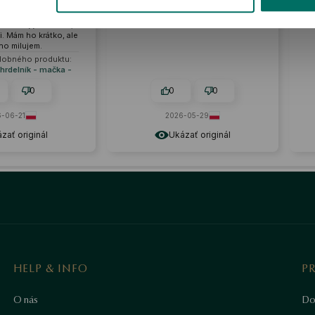
riály, náhrdelník je
dospelých aj mladších ľudí
lný. Tvar a farba
ú naozaj jedinečné,
i. Mám ho krátko, ale
 ho milujem.
dobného produktu:
hrdelník - mačka -
Mini
0
0
0
-06-21
2026-05-29
zať originál
Ukázať originál
HELP & INFO
P
O nás
Do