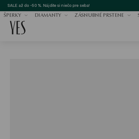
SALE až do -50 %. Nájdite si niečo pre seba!
ŠPERKY
DIAMANTY
ZÁSNUBNÉ PRSTENE