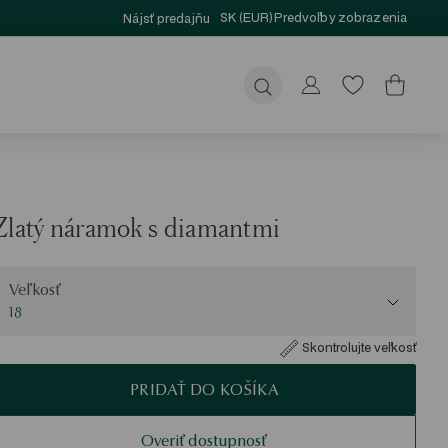
SK (EUR)
Predvoľby zobrazenia
Nájsť predajňu
Odoslať
Zlatý náramok s diamantmi
eľkosť
Veľkosť
18
Skontrolujte veľkosť
PRIDAŤ DO KOŠÍKA
Overiť dostupnosť