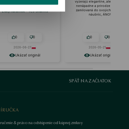
Náramok je veľmi štýlový. 🔥🚀
vyzerajú elegantne, ale zároveň
nenápadne a prirodzene. Som
Recenzia podobného produktu:
zamilovaná do svojich nových
Zlatý náramok - YES Charms
náušníc, ÁNO!
0
0
0
0
2026-06-27
2026-05-21
Ukázať originál
Ukázať originál
SPÄŤ NA ZAČIATOK
RÍRUČKA
ručenie & právo na odstúpenie od kúpnej zmluvy