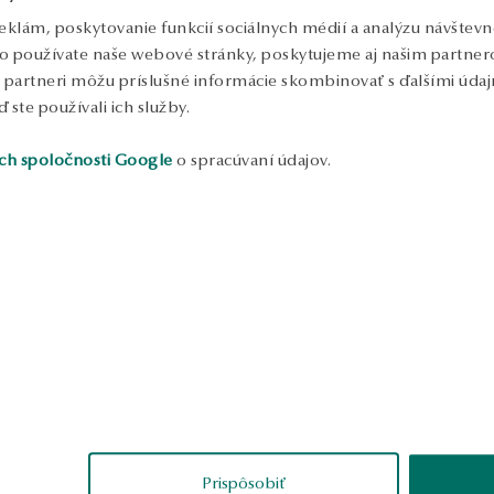
eklám, poskytovanie funkcií sociálnych médií a analýzu návštev
o používate naše webové stránky, poskytujeme aj našim partnero
to partneri môžu príslušné informácie skombinovať s ďalšími údajm
ď ste používali ich služby.
ch spoločnosti Google
o spracúvaní údajov.
ukážka
ksander
Ewelina
erené
overené
Prispôsobiť
vanie, vynikajúce
jemný, veľmi nenápadný vzhľad pre